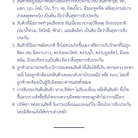
สินค้าที่อยู่ในสภาพนอกเงื่อนไขการรับประกัน เช่น สินค้าชำรุด, หัก,
แตก, บุบ, ไหม้, บิ่น, ร้าว, งอ, บิดเบี้ยว, มีรอยขูดขีด หรืออุปกรณ์บาง
ส่วนหลุดหายไป เป็นต้น ถือว่าสิ้นสุดการรับประกัน
สินค้าที่มีสภาพชำรุดเสียหาย อันเนื่องมาจากอุบัติเหตุ ภัยธรรมชาติ
เช่น น้ำท่วม, ไฟไหม้, ฟ้าผ่า, แผ่นดินไหว เป็นต้น ถือว่าสิ้นสุดการรับ
ประกัน
สินค้าที่มีสภาพผิดปกติ ซึ่งไม่ควรเกิดขึ้นเอง หรือการเก็บรักษาที่ไม่ถูก
ต้อง เช่น มีคราบกาว, คราบออกไซด์, คราบน้ำ, คราบมูลสัตว์, มีรอย
สนิม, มีรอยขีดข่วนเป็นต้น ถือว่าสิ้นสุดการรับประกัน
ลูกค้าสามารถขอรับบริการส่งเคลมสินค้าที่เสียได้ที่เว็บ สยามดวง อะคา
เดมี่ โดยลูกค้าต้องส่งสินค้าเคลมกลับทางไปรษณีย์ หรือ Kerry โดยที่
ลูกค้าจะต้องเป็นผู้รับผิดชอบค่าขนส่งทั้งหมด
การรับประกันคืนสินค้า ทางบริษัทฯ ไม่รับเปลี่ยน หรือคืนสินค้า ที่เกิด
ขึ้นจากการสั่งซื้อที่เกิดจากความผิดพลาดของลูกค้าไม่ว่ากรณีใดๆ
บริษัทฯ ขอสงวนสิทธิ์ ในการเปลี่ยนแแปลงแก้ไข เงื่อนไขการรับประกัน
โดยมิต้องแจ้งให้ทราบล่วงหน้า