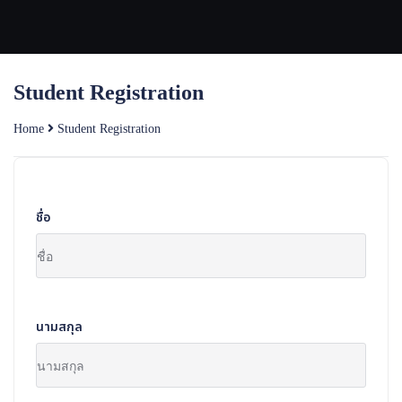
Skip
to
content
Student Registration
Home
Student Registration
ชื่อ
นามสกุล