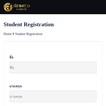
Skip
to
content
Student Registration
Home
Student Registration
ชื่อ
นามสกุล