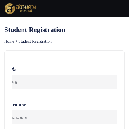
Skip
to
content
Student Registration
Home
Student Registration
ชื่อ
นามสกุล