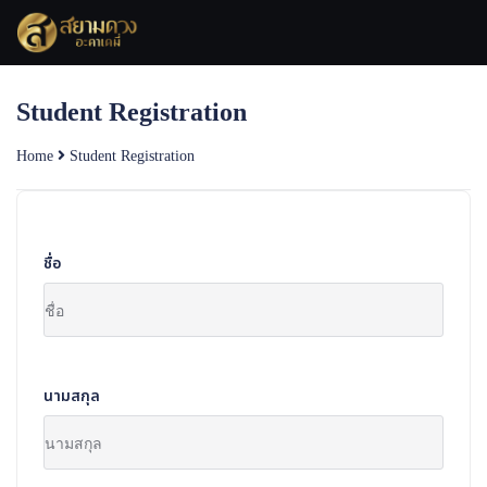
Skip
to
content
Student Registration
Home
Student Registration
ชื่อ
นามสกุล