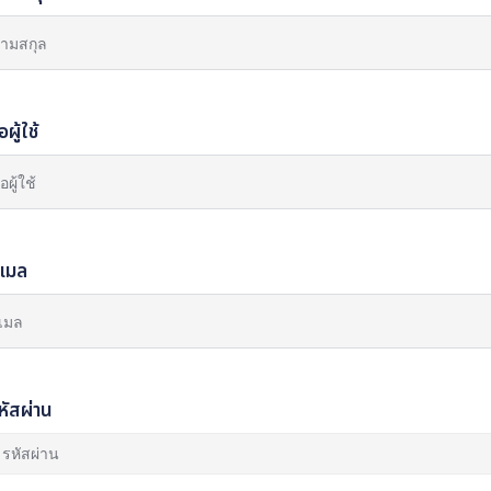
่อผู้ใช้
ีเมล
หัสผ่าน