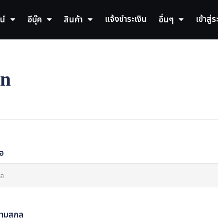
แจ้งชำระเงิน
เข้าสู่
น์
อีบุ๊ค
สินค้า
อื่นๆ
on
่อ
ามสกุล