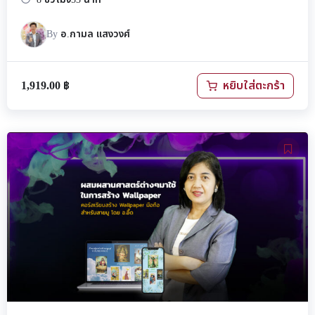
By
อ.กามล แสงวงศ์
1,919.00
฿
หยิบใส่ตะกร้า