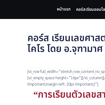
Skip
to
หน้าแรก
คอร์สเรียนออนไล
content
คอร์ส เรียนเลขศาสตร
ไคโร โดย อ.จุฑามา
[vc_row full_width=”stretch_row_content_no_
[vc_empty_space height=”16px”][/vc_column][
!important;margin-left: 20px !important;}”]
“การเรียนตัวเลขสา