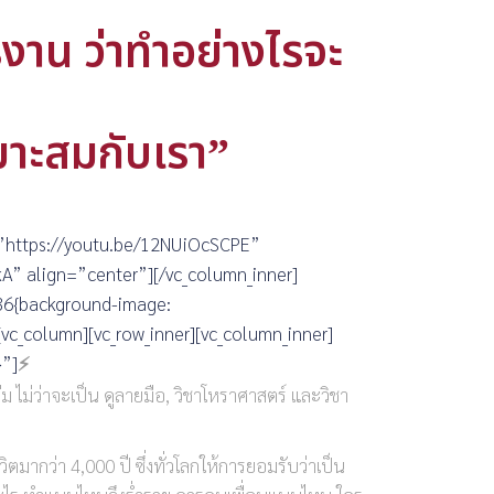
รงาน ว่าทำอย่างไรจะ
หมาะสมกับเรา”
k=”https://youtu.be/12NUiOcSCPE”
kA” align=”center”][/vc_column_inner]
836{background-image:
c_column][vc_row_inner][vc_column_inner]
}”]
⚡️
เลขศาสตร์รหัสลับไคโร
ม ไม่ว่าจะเป็น ดูลายมือ, วิชาโหราศาสตร์ และวิชา
ิตมากว่า 4,000 ปี ซึ่งทั่วโลกให้การยอมรับว่าเป็น