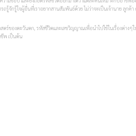
มรัก ความชอบ และยังถอดรหัสชีวิตออกมาได้ว่าแต่ละคนเหมาะกับอาชี
รู้จักรู้ใจผู้อื่นที่เราอยากสานสัมพันธ์ด้วย ไม่ว่าจะเป็นเจ้านาย ลูกค้า ค
าสตร์ของตะวันตก, รหัสชีวิตและเลขวิญญาณเพื่อนำไปใช้ในเรื่องต่างๆใ
าชีพ เป็นต้น
rology จากสถาบัน Character Analysis and Numerlogy of South Aust
นายชีวิตจากตัวเลขวันเกิด ออกสู่สายตาคุณผู้อ่าน อาจารย์ก็หลงใหลในศา
ะเวลาจากปี 2541 ถึงปี 2564 อาจารย์จึงได้นำความรู้ด้านเลขศาสตร์
ow_inner][vc_row_inner][vc_column_inner width=”1/2″][vc_column
25px !important;margin-left: 25px !important;}”]