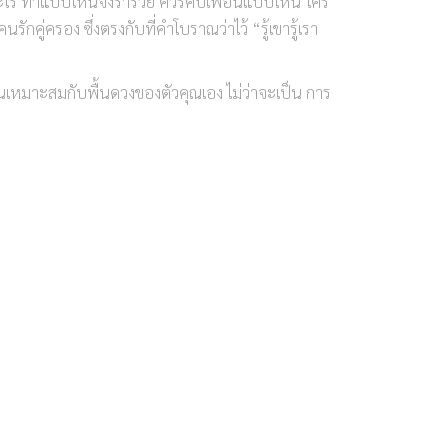
พอะไร ทำแบบไหนจึงร่ำรวย ควรคบเพื่อนแบบไหน ใคร
นรักคู่ครอง ซึ่งตรงกับที่คำโบราณว่าไว้ “รู้เขารู้เรา
นเหมาะสมกับพื้นดวงของตัวคุณเอง ไม่ว่าจะเป็น การ
ralia ประเทศออสเตรเลีย เมื่อปี 2541 และได้
สตร์แห่งตัวเลขอย่างถอนตัวไม่ขึ้น ได้ค้นคว้าและ
มาเขียนหนังสืออีกมากมายหลาย
_text