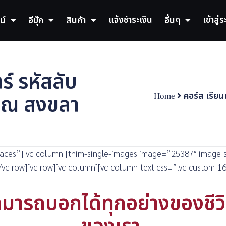
แจ้งชำระเงิน
เข้าสู่
น์
อีบุ๊ค
สินค้า
อื่นๆ
์ รหัสลับ
Home
คอร์ส เรีย
ศ ณ สงขลา
spaces”][vc_column][thim-single-images image=”25387″ image_
/vc_row][vc_row][vc_column][vc_column_text css=”.vc_custom_
มารถบอกได้ทุกอย่างของชีวิต