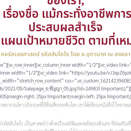
ของเรา,
เรื่องชื่อ
แม้กระทั่งอาชีพกา
ประสบผลสำเร็จ
างแผนเป้าหมายชีวิต ตามที่เ
คอร์สเลขศาสตร์ รหัสลับไคโร โดย อ.จุฑามาศ ณ สงขลา
x”][vc_row_inner][vc_column_inner width=”1/2″][vc_video lin
inner width=”1/2″][vc_video link=”https://youtu.be/vJ3xpZ6yz
 full_width=”stretch_row_content” css=”.vc_custom_1621423960
s/2021/05/Salepage_อ.ชัญญา_05.jpg?id=24983) !important;}”][v
5{margin-right: 25px !important;margin-left: 25px !important;
ากรณ์ชาวอังกฤษที่มีชื่อเสียงระดับโลก เขาได้เขียนหนังสือไว้หลายเล่
ลับไคโร เป็นศาสตร์ว่าด้วยเรื่องสถิติและพลังของตัวเลข ที่ส่งเสริมชีว