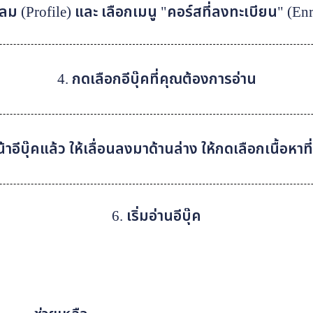
ลม (Profile) และ เลือกเมนู "คอร์สที่ลงทะเบียน" (En
4. กดเลือกอีบุ๊คที่คุณต้องการอ่าน
่หน้าอีบุ๊คแล้ว ให้เลื่อนลงมาด้านล่าง ให้กดเลือกเนื้อหา
6. เริ่มอ่านอีบุ๊ค