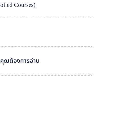
rolled Courses)
ที่คุณต้องการอ่าน