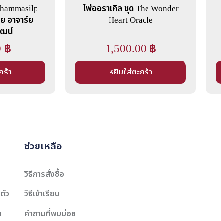
 Thammasilp
ไพ่ออราเคิล ชุด The Wonder
ย อาจาร์ย
Heart Oracle
ัฒน์
0
฿
1,500.00
฿
กร้า
หยิบใส่ตะกร้า
ช่วยเหลือ
วิธีการสั่งซื้อ
ตัว
วิธีเข้าเรียน
น
คำถามที่พบบ่อย