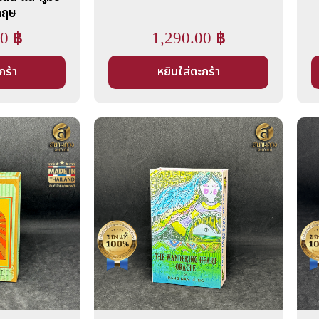
กฤษ
00
฿
1,290.00
฿
กร้า
หยิบใส่ตะกร้า