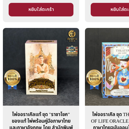
หยิบใส่ตะกร้า
หยิบใส่ตะ
ไพ่ออราเคิลแท้ ชุด "ราชาโชค”
ไพ่ออราเคิล ชุด 
ของแท้ ไพ่พร้อมคู่มือภาษาไทย
OF LIFE ORACLE ไพ
และภาษาอังกฤษ โดย สำนักพิมพ์
ภาษาไทยฉบับออนไล