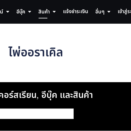
แจ้งชำระเงิน
เข้าสู่
น์
อีบุ๊ค
สินค้า
อื่นๆ
ไพ่ออราเคิล
อร์สเรียน, อีบุ๊ค และสินค้า