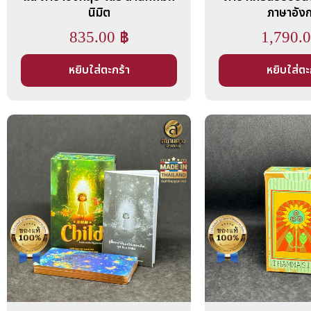
นิมิต
ภาษาอัง
835.00
฿
1,790.
หยิบใส่ตะกร้า
หยิบใส่ตะ