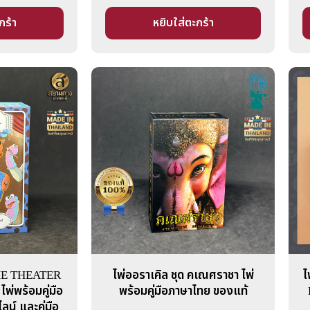
กร้า
หยิบใส่ตะกร้า
THE THEATER
ไพ่ออราเคิล ชุด คเณศราชา ไพ่
ไ
่พร้อมคู่มือ
พร้อมคู่มือภาษาไทย ของแท้
น์ และคู่มือ