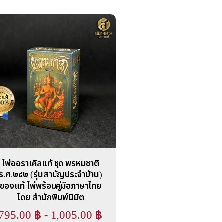
ไพ่ออราเคิลแท้ ชุด พรหมชาติ
ร.ศ.๒๔๒ (รุ่นสามัญประจำบ้าน)
ของแท้ ไพ่พร้อมคู่มือภาษาไทย
โดย สำนักพิมพ์นิมิต
795.00
฿
-
1,005.00
฿