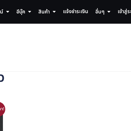
แจ้งชำระเงิน
เข้าสู่
น์
อีบุ๊ค
สินค้า
อื่นๆ
ว
า!