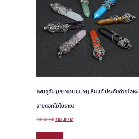
เพนดูลัม (PENDULUM) หินแท้ ประดับด้วยโลหะ
ลายดอกไม้โบราณ
Original
Current
489.00
฿
465.00
฿
price
price
This
เลือกรูปแบบ
was:
is:
product