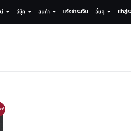
แจ้งชำระเงิน
เข้าสู่
น์
อีบุ๊ค
สินค้า
อื่นๆ
า!