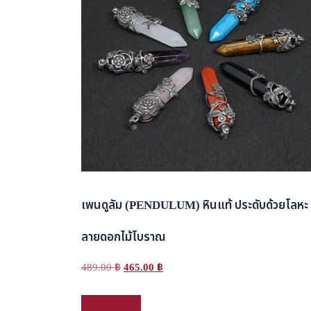
เพนดูลัม (PENDULUM) หินแท้ ประดับด้วยโลหะ
ลายดอกไม้โบราณ
Original
Current
489.00
฿
465.00
฿
price
price
This
เลือกรูปแบบ
was:
is:
product