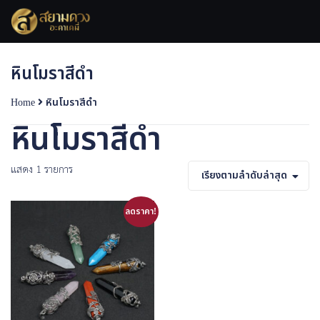
Skip
to
content
หินโมราสีดำ
Home
หินโมราสีดำ
หินโมราสีดำ
แสดง 1 รายการ
เรียงตามลำดับล่าสุด
ลดราคา!