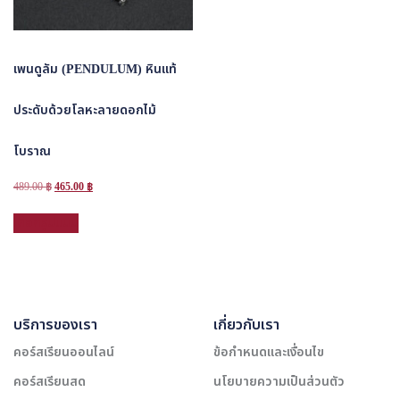
เพนดูลัม (PENDULUM) หินแท้
ประดับด้วยโลหะลายดอกไม้
โบราณ
Original
Current
489.00
฿
465.00
฿
price
price
This
was:
is:
เลือกรูปแบบ
product
489.00 ฿.
465.00 ฿.
has
multiple
variants.
The
บริการของเรา
เกี่ยวกับเรา
options
may
คอร์สเรียนออนไลน์
ข้อกำหนดและเงื่อนไข
be
คอร์สเรียนสด
นโยบายความเป็นส่วนตัว
chosen