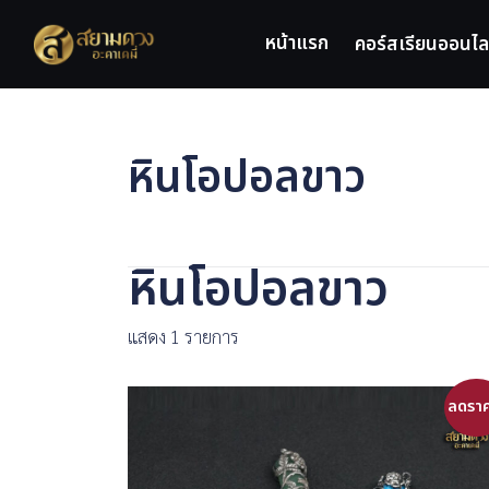
Skip
to
หน้าแรก
คอร์สเรียนออนไล
content
หินโอปอลขาว
หินโอปอลขาว
แสดง 1 รายการ
ลดราค