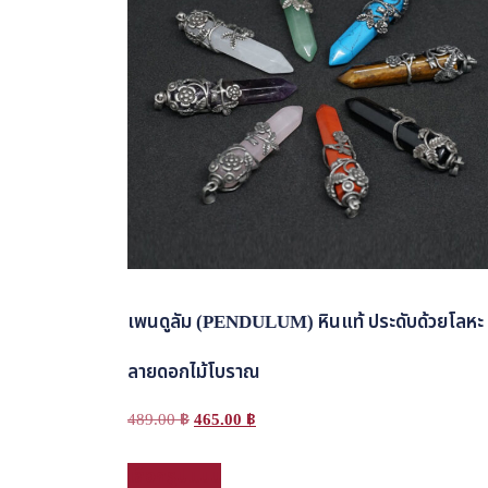
เพนดูลัม (PENDULUM) หินแท้ ประดับด้วยโลหะ
ลายดอกไม้โบราณ
Original
Current
489.00
฿
465.00
฿
price
price
This
เลือกรูปแบบ
was:
is:
product