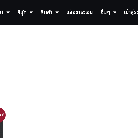
แจ้งชำระเงิน
เข้าสู่
น์
อีบุ๊ค
สินค้า
อื่นๆ
า!