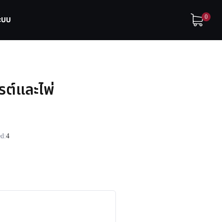
0
ระบบ
รต์และไพ่
ed:
4