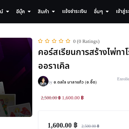
แจ้งชำระเงิน
เข้าสู่
น์
อีบุ๊ค
สินค้า
อื่นๆ
0 (0 Ratings)
คอร์สเรียนการสร้างไพ่ทาโ
ออราเคิล
Enroll
by
อ.ดลใจ มาลาแก้ว (อ.อี๊ด)
1,600.00
฿
2,500.00
฿
1,600.00
฿
2,500.00
฿