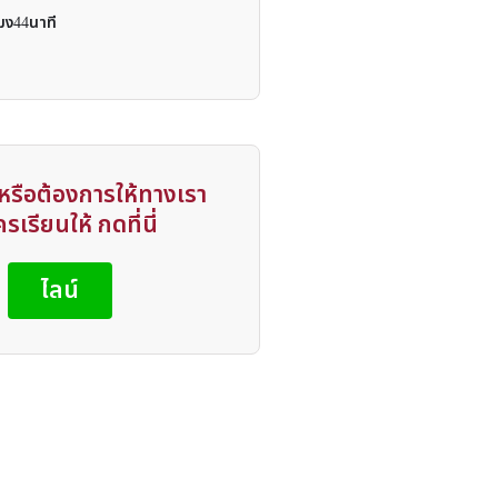
โมง44นาที
รือต้องการให้ทางเรา
รเรียนให้ กดที่นี่
ไลน์