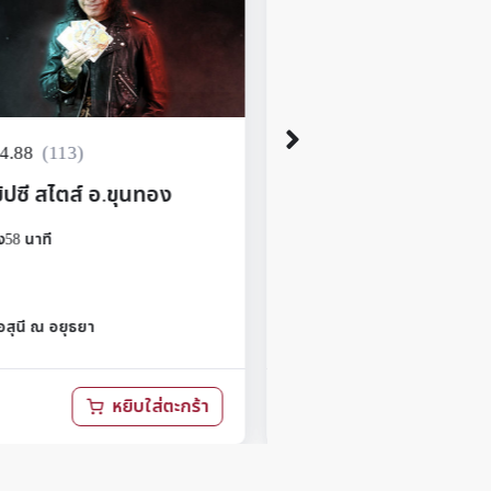
5.00
(31)
5.00
(4
ัมภีร์มหาสัตตเลข โดย
คอร์สเรียนไพ่ส่องใจ 
เกษม
68
2 ชั่วโมง59 นาที
มง47 นาที
By
อ.วาริศป์ โค้ชอินดี้
666.00
฿
หยิบใส่ตะกร้า