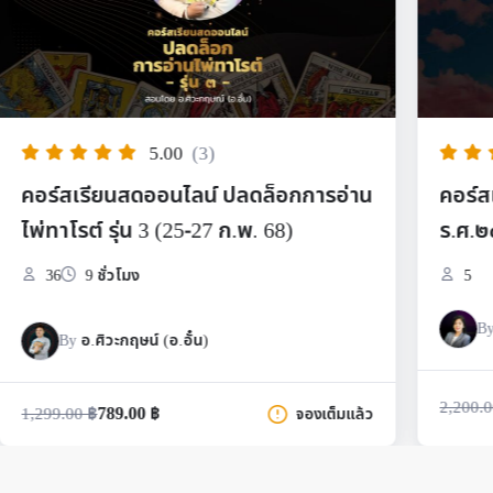
5.00
(1)
คอร์สเรียนไพ่ออราเคิล ชุด พรหมชาติ
คอร์
ร.ศ.๒๔๒
11
5
By
อ.ดลใจ มาลาแก้ว (อ.อี๊ด)
1,770.00
฿
1,919
2,200.00
฿
หยิบใส่ตะกร้า