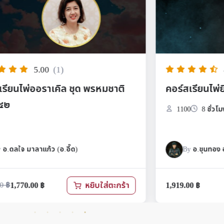
4.88
(113)
สเรียนไพ่ยิปซี สไตส์ อ.ขุนทอง
คอร์สเรียนค
อ.ธนกร สิน
00
8 ชั่วโมง58 นาที
170
3 ชั่วโ
By
อ.ขุนทอง อสุนี ณ อยุธยา
By
สหชัย
.00
฿
789.00
฿
หยิบใส่ตะกร้า