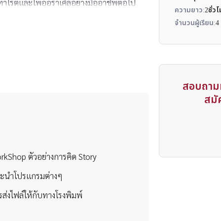
่ทาโรต์และไพ่ออราเคิลอย่างมืออาชีพต่อไป
ความยาว:
2ชั่ว
จำนวนผู้เรียน:
4
สอบถามห
สมัค
rkShop ตัวอย่างการคิด Story
ะนำโปรแกรมต่างๆ
รส่งไฟล์ให้กับทางโรงพิมพ์