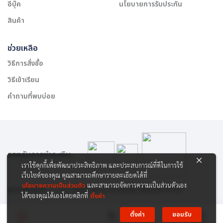
อีบุ๊ค
นโยบายการรับประกัน
สินค้า
ช่วยเหลือ
วิธีการสั่งซื้อ
วิธีเข้าเรียน
คำถามที่พบบ่อย
รองรับการชำระเงิน:
เราใช้คุกกี้เพื่อพัฒนาประสิทธิภาพ และประสบการณ์ที่ดีในการใช้
เว็บไซต์ของคุณ คุณสามารถศึกษารายละเอียดได้ที่
นโยบายความเป็นส่วนตัว
และสามารถจัดการความเป็นส่วนตัวเอง
สงวนลิขสิทธิ์ © 2565 บริษัท สยาม เคาเซิลลิ่ง เซ็นเตอร์ จำกัด
ได้ของคุณได้เองโดยคลิกที่
ตั้งค่า
ตั้งค่า
ยอมรับ