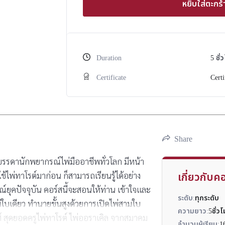
หยิบใส่ตะกร้
Duration
5
ชั่
Certificate
Certi
Share
บรรดานักพยากรณ์ไพ่มืออาชีพทั่วโลก มีหน้า
้ไพ่ทาโรต์มาก่อน ก็สามารถเรียนรู้ได้อย่าง
เกี่ยวกับคอ
ณ์ยุคปัจจุบัน คอร์สนี้จะสอนให้ท่าน เข้าใจและ
ระดับ:
ทุกระดับ
่ใบเดียว ทำนายขั้นสูงด้วยการเปิดไพ่สามใบ
ความยาว:
5ชั่ว
สุดยอดครูไพ่ทาโรต์ ไพ่ออราเคิล จากสมาคม
จำนวนผู้เรียน:
1