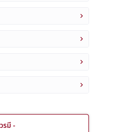
วรมี -