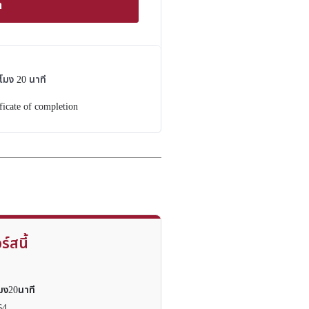
า
วโมง
20
นาที
ficate of completion
ร์สนี้
โมง20นาที
64