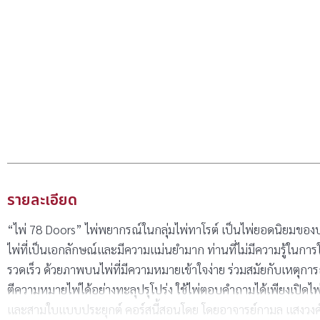
รายละเอียด
“ไพ่ 78 Doors” ไพ่พยากรณ์ในกลุ่มไพ่ทาโรต์ เป็นไพ่ยอดนิยมของ
ไพ่ที่เป็นเอกลักษณ์และมีความแม่นยำมาก ท่านที่ไม่มีความรู้ในการใช
รวดเร็ว ด้วยภาพบนไพ่ที่มีความหมายเข้าใจง่าย ร่วมสมัยกับเหตุการ
ตีความหมายไพ่ได้อย่างทะลุปรุโปร่ง ใช้ไพ่ตอบคำถามได้เพียงเปิดไพ
และสามใบแบบประยุกต์ คอร์สนี้สอนโดย โดยอาจารย์กามล แสงวงศ์ 