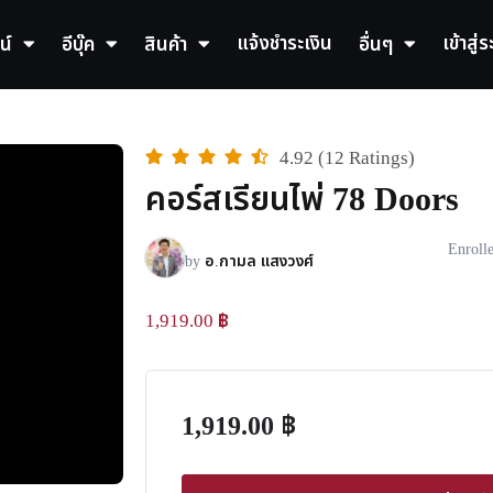
แจ้งชำระเงิน
เข้าสู่
น์
อีบุ๊ค
สินค้า
อื่นๆ
4.92 (12 Ratings)
คอร์สเรียนไพ่ 78 Doors
Enroll
by
อ.กามล แสงวงศ์
1,919.00
฿
1,919.00
฿