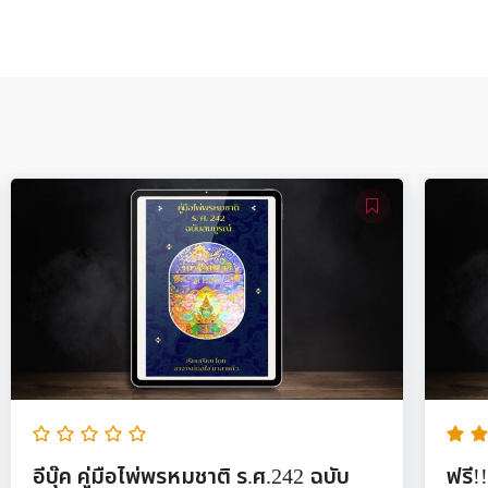
5.00
(6)
าติ ร.ศ.242 ฉบับ
ฟรี!! อีบุ๊ค คู่มือไพ่ออราเคิล ชุ