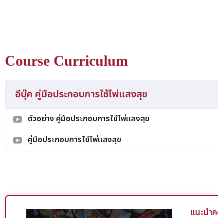
เป็นการรวบรวมด้วยความตั้งใจอย่างเหนื่อยยากของทุกคน จึงอยาก
ซ้ำ ดัดแปลง แก้ไข เอาข้อมูลเหล่านี้ ไปทำซ้ำด้วยวิธีใดก็ตาม ผมเชื่
ความสุขความเจริญ ผมขออวยพรให้ผู้ที่อุดหนุนสั่งซื้อตำราเล่มนี้อย
สำเร็จ มีชื่อเสียงโด่งดัง ทำมาหากินร่ำรวย ส่วนผู้ที่ละเมิดลิขสิทธิ
Course Curriculum
เอาไปเพื่อจำหน่ายหรือแจกฟรีก็ตาม ขอให้ความรู้ที่ท่านมีทั้งหมดไม
แม่น ไร้คนเคารพนับถือ ไม่มีลูกค้า หาความเจริญไม่ได้เลย ขอบคุณค
จริง คนเดิม
อีบุ๊ค คู่มือประกอบการใช้ไพ่แสงสุข
ตัวอย่าง คู่มือประกอบการใช้ไพ่แสงสุข
คู่มือประกอบการใช้ไพ่แสงสุข
แนะนำคอ