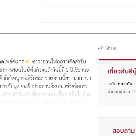
Share
หลดไฟล์ค่ะ **
ตำราอ่านไพ่ออราเคิลสำรับ
สียงการสอนในปีที่แล้วจนถึงวันนี้ก็ 1 ปีเชียวนะ
เกี่ยวกับอีบุ
้าก็ส่งหนูวาอภิรักษ์มาช่วย งานนี้ยากมาก กว่า
ระดับ:
ทุกระดับ
ัดการข้อมูล จนฟ้าประทานจ๊ะเอ๋มาช่วยจัดการ
จำนวนผู้อ่าน:
22
นตำราที่เวิ่นเว้อที่สุดของผม เนื้อหาเต็มไปด้วย
ิธีคิดตีความภาพออราเคิลในไพ่ ว่าเขาตีความ
รุณาให้เวลากับมันสักนิด แล้วคุณจะมีวิธี
บเวิ่นเว้อไม่ไหว จึงมีสรุปความหมายของไพ่
นที่ทนอ่านตำรานี้ทุกตัวอักษรจนจบ จะเข้าใจ
สอบถามห
นนั้นผมคงจะดีใจเป็นอย่างยิ่ง อนึ่งตำราเล่มนี้