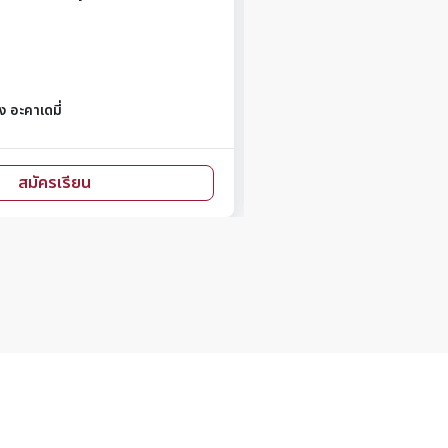
By
สถาบันบาร์โค้ดชีวิต
999.00
฿
หยิบใส่ตะกร้า