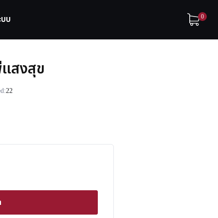
0
ระบบ
พ่แสงสุข
ed:
22
า