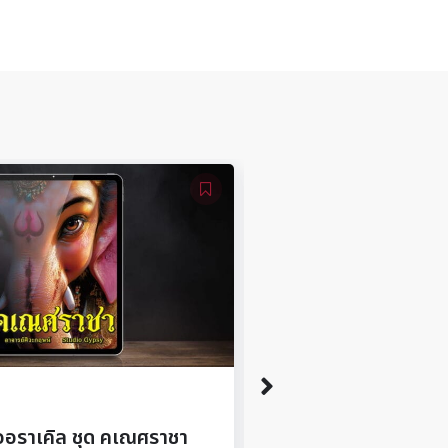
อีบุ๊ค โหงวเฮ้ง 5 ธาตุ