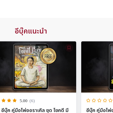
อีบุ๊คแนะนำ
ด โชคดี มี
อีบุ๊ค คู่มือไพ่ออราเคิล ชุด คเณศราชา