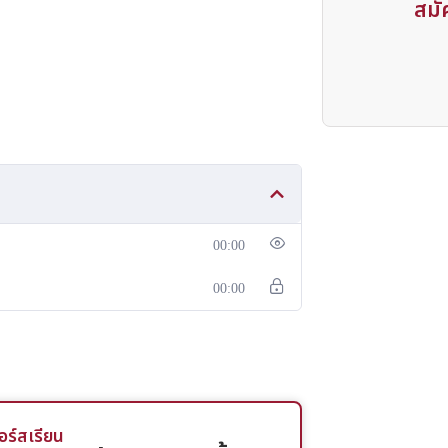
สมัค
จะบอกกับทุกท่านว่า ผมไม่อนุญาตให้ท่านทำ
อว่า การประกอบอาชีพที่ซื่อสัตย์จะนำพาซึ่ง
่างถูกต้อง จงมีแต่ความสุข ความเจริญ มีความ
์ของผม ไม่ว่าจะถ่ายเอกสารบางส่วนหรือทั้งหมด
่ว่าจากใครก็ตาม จงใช้งานไม่ได้ ขอให้ทายไม่
รับ อาจารย์กามล แสงวงศ์ รักจริงด่าจริงแช่ง
00:00
00:00
ร์สเรียน