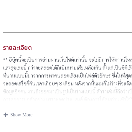
รายละเอียด
** อีบุ๊คนี้จะเป็นการอ่านผ่านเว็บไซต์เท่านั้น จะไม่มีการให้ดาวน์โ
แสงสุขเล่มนี้ กว่าจะคลอดได้ก็เนิ่นนานเสียเหลือเกิน ตั้งแต่เป็นซีดีเ
ที่นานแบบนี้มาจากการหาคนถอดเสียงเป็นไฟล์ตัวอักษร ซึ่งในที่สุดฟ
จะถอดเสร็จก็กินเวลาเกือบๆ 8 เดือน หลังจากนั้นผมก็ไม่ว่างที่จะจ
ข้อมูลอีกคน งานถึงออกมาเป็นรูปเป็นร่างแบบนี้ ตำราเล่มนี้ถือว่าเป็
การคุยการยกตัวอย่าง เพราะจุดประ- สงค์ ต้องการให้คนอ่านเข้าใจว
กันอย่างไร เพราะผมต้อง การให้อ่านแล้วเข้าใจเลย ไม่ใช่ให้ท่องจำ ก
Show More
ตีความไพ่ออราเคิลแบบของคุณเอง แต่ก็กลัวว่าบางท่านจะทนอ่านแบ
แต่ละใบออกมาให้แบบสั้นๆในตอนท้ายด้วย ผมหวังใจอย่างยิ่งว่าท่า
ความหมายไพ่โดยอัตโนมัติ แบบครั้งเดียวเอาไปใช้ได้เลย ซึ่งถ้าเป็นเช่