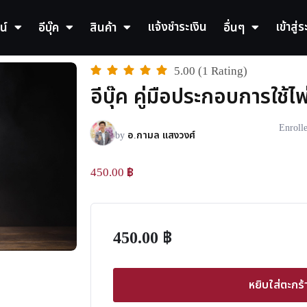
แจ้งชำระเงิน
เข้าสู่
น์
อีบุ๊ค
สินค้า
อื่นๆ
5.00 (1 Rating)
อีบุ๊ค คู่มือประกอบการใช้ไ
Enroll
by
อ.กามล แสงวงศ์
450.00
฿
450.00
฿
หยิบใส่ตะกร้