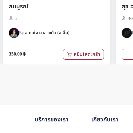
สุข ฉบับปรับปรุงล่าสุด
460
.อี๊ด)
By
สยาม ออราเคิล
หยิบใส่ตะกร้า
สมัครเรียน
บริการของเรา
เกี่ยวกับเรา