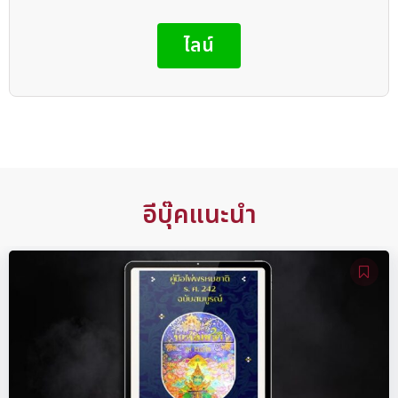
ไลน์
อีบุ๊คแนะนำ