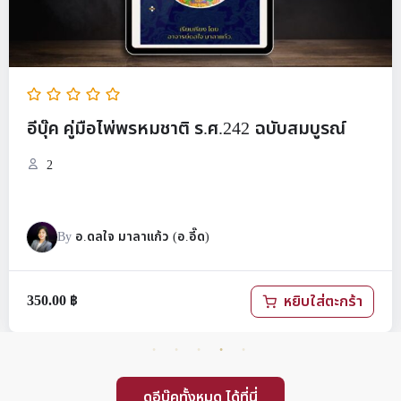
ู่มือไพ่พรหมชาติ ร.ศ.242 ฉบับสมบูรณ์
ฟรี!! อีบ
ปรับปรุง
460
ดลใจ มาลาแก้ว (อ.อี๊ด)
By
สย
หยิบใส่ตะกร้า
ดูอีบุ๊คทั้งหมด ได้ที่นี่