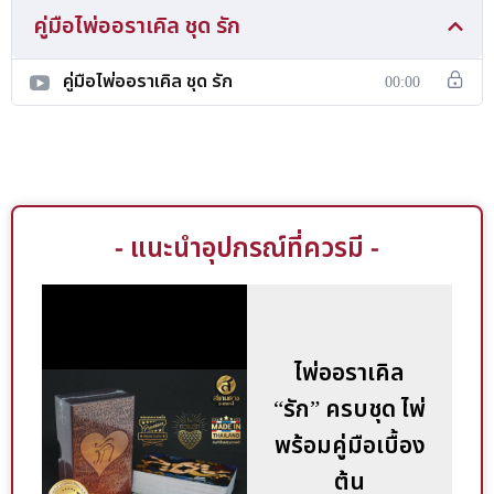
ละครร่วมกับศิลปินได้เป็นอย่างดี สืบเนื่องจากประสบการณ์ในการ
คู่มือไพ่ออราเคิล ชุด รัก
ทำไพ่ การใช้ชีวิตในแวดวงการพยากรณ์ ทั้งประสบการณ์ในการ
ทำงานด้านการสื่อสารด้วยภาพ สัญลักษณ์วิทยา การเขียนภาพ
คู่มือไพ่ออราเคิล ชุด รัก
00:00
ประกอบ ประสบการณ์จากทั้งในการศึกษาระดับอุดมศึกษาและ
การศึกษาการวาดภาพจากฝรั่งเศส ไปจนถึงประสบการณ์การเป็น
อาจารย์มหาวิทยาลัยในวิชาด้านการสื่อสาร รวมๆ ประสบการณ์
ทั้งหมดกว่ายี่สิบปีที่เชื่อมต่อภูมิปัญญาทั้งหมดสู่การสร้างสรรค์และ
กำกับการจัดทำหน้าไพ่ที่งดงามแก่ผู้ใช้ อีกท่านที่จะไม่กล่าวถึงไม่
- แนะนำอุปกรณ์ที่ควรมี -
ได้คือผู้วาดไพ่ชุดนี้ “Jongsay” ศิลปินดิจิตัลอาร์ต คนรุ่นใหม่ไฟ
แรงที่มีฝีมือในการสื่อสารอารมณ์ความรู้สึกของภาพได้อย่าง
สวยงามเช่นนักวาดมืออาชีพ Jongsay สามารถใช้สีและแสงใน
ภาพได้ราวกับฉากหนึ่งของชีวิต ดึงให้เราได้เข้าไปอยู่ในมิติของอา
ไพ่ออราเคิล
รมณ์นั้นๆ ได้เหมือนกับการเข้าไปอยู่ในจอภาพยนตร์ ถือได้ว่าเป็น
“รัก” ครบชุด ไพ่
ผู้ที่สามารถสร้างภาพหน้าไพ่ให้สื่อสารอารมณ์ได้อย่างชัดเจน
เฉียบขาด การวาดภาพไพ่ชุดนี้ของ Jongsay เต็มไปด้วยความ
พร้อมคู่มือเบื้อง
ตั้งใจและพิถีพิถันศิลปินได้ทุ่มเทเวลาและความสามารถกับภาพ
ต้น