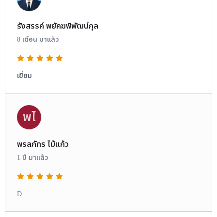
รังสรรค์ พยัคฆพิพัฒน์กุล
8 เดือน มาแล้ว
เยี่ยม
พไ
พรลภัทร ไม้แก้ว
1 ปี มาแล้ว
D