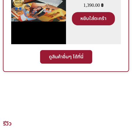
แต่ละใบค่อนข้างมากเพื่อให้ภาพออกมาแล้วสามารถสื่อสารได้ดี
1,390.00
฿
ที่สุด จนเกิดเป็นลักษณะของหน้าไพ่รูปแบบใหม่ที่ท่านได้เห็นใน
ครั้งนี้ ในส่วนของการออกแบบชื่อไพ่และหน้ากล่องนั้น เราได้มี
หยิบใส่ตะกร้า
โอกาสร่วมงานกับ “หนูดี” จาก Nudee Studio ผู้เป็นศิลปิน อักษร
วิจิตรคู่บุญในการจัดทำอักษรวิจิตรให้แก่เรามาตลอด ซึ่งถือเป็น
เกียรติอย่างยิ่งที่เราได้ร่วมงานกับศิลปินอักษรวิจิตรชั้นแนวหน้า
ของประเทศ ผู้เคยร่วมงานเขียนอักษรวิจิตรให้แก่สินค้าแบ
ดูสินค้าอื่นๆ ได้ที่นี่
รนด์เนมชั้นนำของโลกและของประเทศมาแล้วมากมายหลาย
แบรนด์ โดยไพ่ชุดนี้ หนูดี ได้บรรจงออกแบบอักษรวิจิตรให้แก่ชื่อ
ไพ่รวมไปถึงการจัดวางตัวอักษรวิจิตรบนหน้ากล่อง นั่นทำให้เราได้
เห็นว่าพลังของการใช้ตัวอักษรนั้นน่าทึ่งเพียงใด ทั้งนี้สำนักพิมพ์ยัง
คงมุ่งมั่นที่จะพัฒนากระบวนการผลิตไพ่ให้ท่านได้ใช้ไพ่ที่มี
คุณภาพ และพัฒนาระบบการให้บริการทางการขายเพื่อให้ท่านได้
รับสินค้าและบริการที่ดีตลอดทั้งกระบวนการ นับตั้งแต่ขั้นตอน
การผลิตไปจนถึงการสั่งซื้ออย่างสะดวก ส่งมอบอย่างรวดเร็ว และมี
รีวิว
การดูแลหลังการขายที่ดี โดยเรามุ่งพัฒนาให้มีมาตรฐานที่ยกระดับ