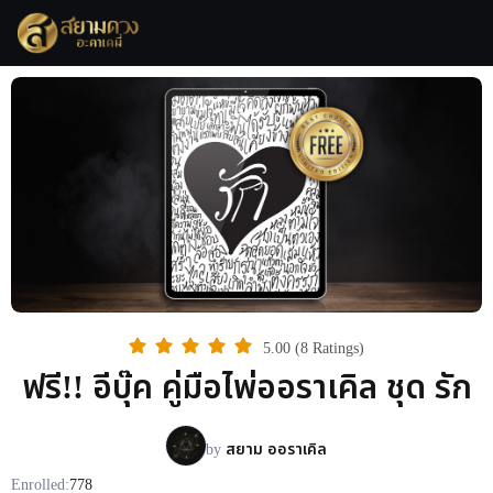
5.00 (8 Ratings)
ฟรี!! อีบุ๊ค คู่มือไพ่ออราเคิล ชุด รัก
by
สยาม ออราเคิล
Enrolled:
778