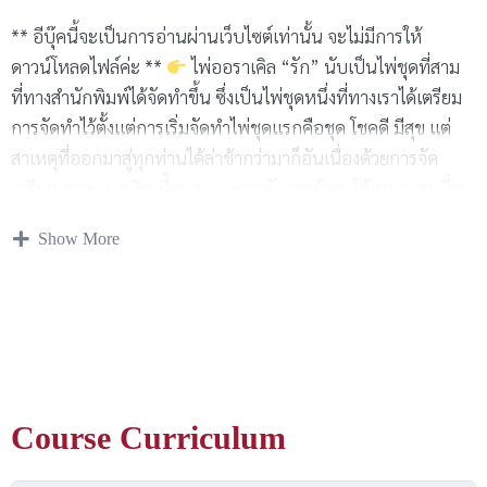
** อีบุ๊คนี้จะเป็นการอ่านผ่านเว็บไซต์เท่านั้น จะไม่มีการให้
ดาวน์โหลดไฟล์ค่ะ **
ไพ่ออราเคิล “รัก” นับเป็นไพ่ชุดที่สาม
ที่ทางสำนักพิมพ์ได้จัดทำขึ้น ซึ่งเป็นไพ่ชุดหนึ่งที่ทางเราได้เตรียม
การจัดทำไว้ตั้งแต่การเริ่มจัดทำไพ่ชุดแรกคือชุด โชคดี มีสุข แต่
สาเหตุที่ออกมาสู่ทุกท่านได้ล่าช้ากว่ามาก็อันเนื่องด้วยการจัด
เตรียมกรอบแนวคิดเนื้อหา และการคัดสรรผู้วาดให้เหมาะสมที่สุด
กับแนวคิดของไพ่ชุดนี้ที่มีความละเอียดอ่อนไหวเป็นอย่างมาก
Show More
ประกอบกับการวาดเส้นลงสีของศิลปินผู้วาดที่ได้มีการทดลองและ
แก้ไขภาพวาดอยู่หลายครั้งเพื่อให้สามารถสื่อสารทางอารมณ์เกิด
เป็นภาพวาดที่สวยงามและสื่อสารได้อย่างมีพลังชัดเจน ทั้ง สี แสง
เงา ท่าทาง ล้วนมีความละมุนละมัยให้สมกับแนวคิดของไพ่ชุดนี้ที่
เน้นไปทางด้านอารมณ์และความสัมพันธ์อันเรียกว่า “รัก” ไพ่ชุดนี้
มี สยามออราเคิล เป็นนักประพันธ์ไพ่ที่ครบเครื่องในเรื่องการ
Course Curriculum
ทำไพ่เช่นเคย ทัั้งด้วยความรู้ความชำนาญในการกำกับศิลป์ การ
ออกแบบความคิดสร้างสรรค์ กำกับมุมภาพ และอารมณ์ของตัว