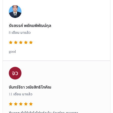
รังสรรค์ พยัคฆพิพัฒน์กุล
8 เดือน มาแล้ว
good
จว
จันทร์จิรา วณิชสิทธิโภคิณ
11 เดือน มาแล้ว