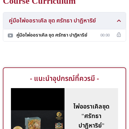
Course Curriculum
หมู่บูชาเทพเจ้าฮินดู โต๊ะบูชากุมาร โดยทั้งหมดในบ้านก็เกิดจาก
ความเชื่อและศรัทธาของเจ้าของบ้าน ซึ่งความเชื่อเหล่านี้ก็อาจเคย
สร้างปาฏิหาริย์อะไรหลายอย่างให้แก่เจ้าของบ้านไว้แล้วก็เป็นได้
คู่มือไพ่ออราเคิล ชุด ศรัทธา ปาฏิหาริย์
คู่มือไพ่ออราเคิล ชุด ศรัทธา ปาฏิหาริย์
00:00
- แนะนำอุปกรณ์ที่ควรมี -
ไพ่ออราเคิลชุด
"ศรัทธา
ปาฏิหาริย์"