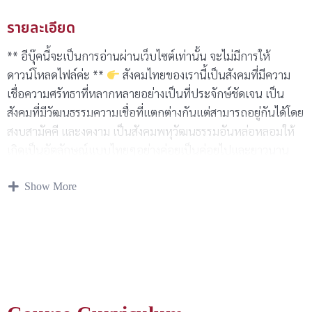
รายละเอียด
** อีบุ๊คนี้จะเป็นการอ่านผ่านเว็บไซต์เท่านั้น จะไม่มีการให้
ดาวน์โหลดไฟล์ค่ะ **
สังคมไทยของเรานี้เป็นสังคมที่มีความ
เชื่อความศรัทธาที่หลากหลายอย่างเป็นที่ประจักษ์ชัดเจน เป็น
สังคมที่มีวัฒนธรรมความเชื่อที่แตกต่างกันแต่สามารถอยู่กันได้โดย
สงบสามัคคี และงดงาม เป็นสังคมพหุวัฒนธรรมอันหล่อหลอมให้
เกิดเป็นอัตลักษณ์แบบไทยๆอย่างค่อยเป็นค่อยไปและยาวนาน
เราจะสังเกตเห็นได้ว่าในพื้นที่เพียงเขตเดียวหรืออำเภอเดียวเราสา
Show More
มารถเหน็ ศาสนสถานหรือสถานที่ศักสิทธิ์ที่มีความหลากหลายทาง
วัฒนธรรมอยู่ด้วยกันได้โดยปราศจากความตะขิดตะขวงใดๆ เช่น
บนถนนหนึ่งสาย เราอาจเห็นศาลริมทางที่มีไว้ไหว้เคารพวิญญาณ
ผู้วายชนม์ ถัดไปก็อาจจะเจอศาลพระพรหมเทพเจ้าฮินดูหน้า
อาคารที่อยู่ติดกันกับวัดพุทธก็เป็นได้หรือแม้กระทั่งภายในพื้นที่
บ้านใดบ้านหนึ่งเราอาจจะพบกับศาลพระภูมิ ศาลตายาย ภายใน
บ้านพบกับผ้า 7 สีพันเสาตกน้ำมัน โต๊ะหมู่บูชาพระพุทธรูป โต๊ะ