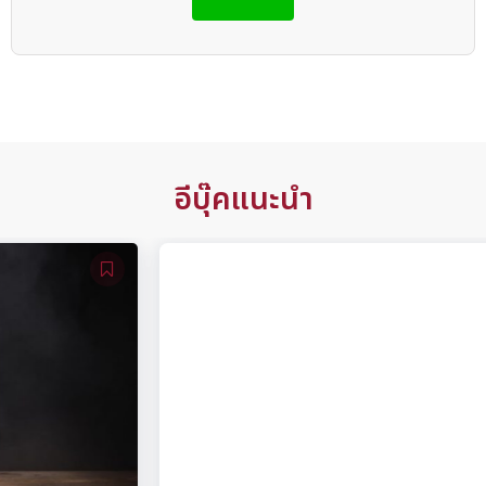
อีบุ๊คแนะนำ