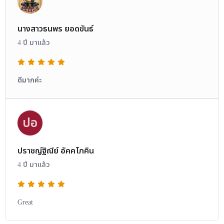
นางสาวธนพร ยอดขันธ์
4 ปี มาแล้ว
ดีมากค่ะ
ปอ
ปราชญ์ฐิณีย์ อัคคโภคิน
4 ปี มาแล้ว
Great