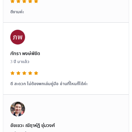
ดีงามค่ะ
ภพ
ภัทรา พงษ์พิชิต
3 ปี มาแล้ว
ดี สะดวก ไม่ต้องพกเล่มคู่มือ อ่านที่ไหนก็ได้ค่ะ
อัชเชวะ ณีฤาห์ฏิ ชุ่มวงศ์