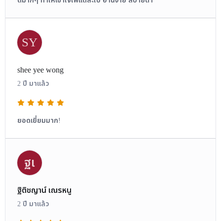
ดีมากๆ ทำให้เข้าใจไพ่แต่ละใบ อ่านง่าย สบายตา
SY
shee yee wong
2 ปี มาแล้ว
ยอดเยี่ยมมาก!
ฐเ
ฐิติชญาน์ เณรหนู
2 ปี มาแล้ว