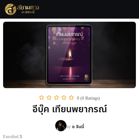
0 (0 Ratings)
อีบุ๊ค เทียนพยากรณ์
by
อ.จินนี่
Enrolled:
3