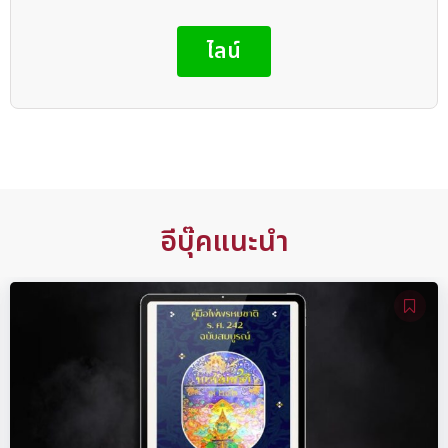
ไลน์
อีบุ๊คแนะนำ