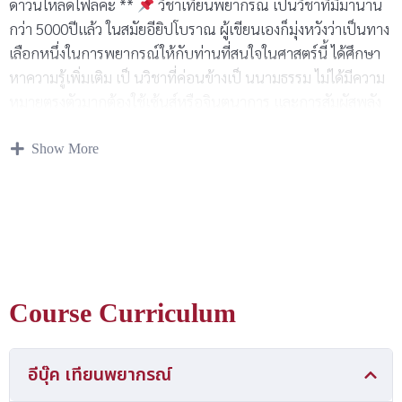
ดาวน์โหลดไฟล์ค่ะ **
วิชาเทียนพยากรณ์ เป็นวิชาที่มีมานาน
กว่า 5000ปีแล้ว ในสมัยอียิปโบราณ ผู้เขียนเองก็มุ่งหวังว่าเป็นทาง
เลือกหนึ่งในการพยากรณ์ให้กับท่านที่สนใจในศาสตร์นี้ ได้ศึกษา
หาความรู้เพิ่มเติม เป็ นวิชาที่ค่อนข้างเป็ นนามธรรม ไม่ได้มีความ
หมายตรงตัวมากต้องใช้เซ้นส์หรือจินตนาการ และการสัมผัสพลัง
เพื่อให้ได้มาซึ่งคาพยากรณ์ต้องมีสมาธิและจิตที่แน่วแน่ในการ
Show More
พยากรณ์ค่ะ หวังว่าวิชานีจ้ ามาซึ่งคาพยากรณ์ที่ดูเข้มขลัง ดังมี
เวทย์มนต์นะคะ อ.จินนี่ จินตนาภรณ์ นาคสมพันธ์
Course Curriculum
อีบุ๊ค เทียนพยากรณ์