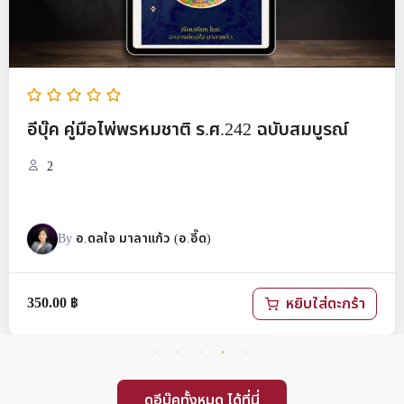
ุ๊ค คู่มือไพ่พรหมชาติ ร.ศ.242 ฉบับสมบูรณ์
ฟรี!
ปรับ
4
By
อ.ดลใจ มาลาแก้ว (อ.อี๊ด)
00
฿
หยิบใส่ตะกร้า
ดูอีบุ๊คทั้งหมด ได้ที่นี่