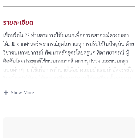
รายละเอียด
เชื่อหรือไม่?? ท่านสามารถใช้ขนนกเพื่อการพยากรณ์ดวงชะตา
ได้...!!! จากศาสตร์พยากรณ์ยุคโบราณสู่การปรับใช้ในปัจจุบัน ด้วย
วิชาขนนกพยากรณ์ พัฒนาหลักสูตรโดยครูนก ศิตาพยากรณ์ ผู้
คิดค้นโดยประยุกต์ใช้ขนนกหลากสี หลากรูปทรง และขนนกยูง
แบบต่างๆ มาใช้เพื่อการทำนายได้อย่างแม่นยำและน่าอัศจรรย์ใจ
วิชานี้จะทำให้คุณใช้ขนนกเพื่อการทำนายได้ทุกเรื่อง ทั้งการงาน
การเงิน ความรัก อุปสรรค์ ความสำเร็จต่างๆ จะเกิดขึ้นหรือเป็น
Show More
อย่างไร ได้แบบมืออาชีพ คอร์สนี้สอนโดย โดยครูนก ศิตา
พยากรณ์ นักพยากรณ์ระดับปรมาจารย์ ผู้คร่ำหวอดในวงการ
โหราศาสตร์มากว่า 30 ปี