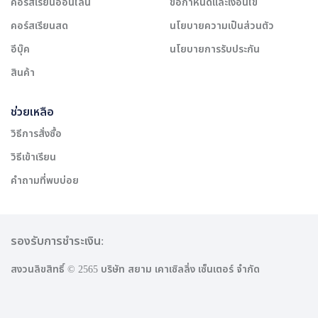
คอร์สเรียนออนไลน์
ข้อกำหนดและเงื่อนไข
คอร์สเรียนสด
นโยบายความเป็นส่วนตัว
อีบุ๊ค
นโยบายการรับประกัน
สินค้า
ช่วยเหลือ
วิธีการสั่งซื้อ
วิธีเข้าเรียน
คำถามที่พบบ่อย
รองรับการชำระเงิน:
สงวนลิขสิทธิ์ © 2565 บริษัท สยาม เคาเซิลลิ่ง เซ็นเตอร์ จำกัด