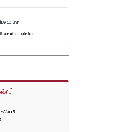
วโมง
53
นาที
ficate of completion
ร์สนี้
โมง53นาที
8