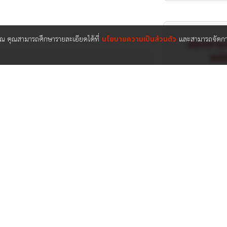
กรณ์สามารถนำใช้ไปในการพยากรณ์ระดับมือ
คุณ คุณสามารถศึกษารายละเอียดได้ที่
นโยบายความเป็นส่วนตัว
และสามารถจัดการ
สอบถามห
สมัค
วามรู้เรื่อง ตุ๊กตาไขนาม มหาทักษา เลข
สตร์ อายตนะ ๖
้าใจหลักในการคำนวณเลขศาสตร์ต่างๆ
้อย่างแม่นยำ
ารถตั้งชื่อ โดยใช้ศาตร์ต่างๆมาประยุกต์