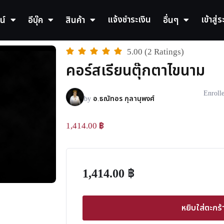
แจ้งชำระเงิน
เข้าสู่
น์
อีบุ๊ค
สินค้า
อื่นๆ
5.00 (2 Ratings)
คอร์สเรียนตุ๊กตาไขนาม
Enroll
by
อ.ธณัทอร กุลานุพงศ์
1,414.00
฿
1,414.00
฿
หยิบใส่ตะกร้