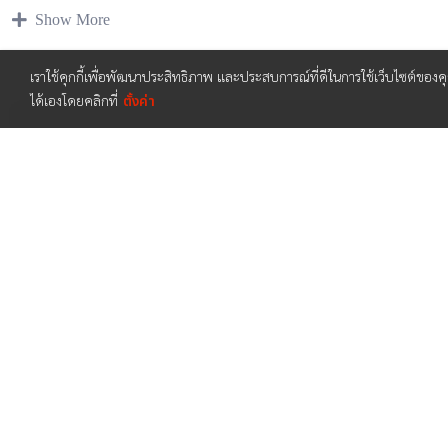
ของเราสามารถสอนพวกท่านตั้งแต่พื้นฐานเริ่มต้นเพื่อให้นักพยา
Show More
อาชีพได้
เราใช้คุกกี้เพื่อพัฒนาประสิทธิภาพ และประสบการณ์ที่ดีในการใช้เว็บไซต์ของ
ได้เองโดยคลิกที่
ตั้งค่า
คอร์สนี้เรียนอะไรบ้าง?
รู้ถึงความเป็นมาของตุ๊กตาไขนาม
มีค
ศา
เข้าใจความหมายของดวงดาวต่างๆ ได้อย่าง
เข
ง่าย
ได
รู้ถึงเทคนิคและการวางเลขศาสตร์บนตุ๊กตา
สาม
ไขนาม
ใช้
คอร์สเรียนทั้งหมด
สามารถนำความรู้จากวิชานี้ไปประยุกต์ใช้