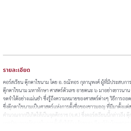
รายละเอียด
คอร์สเรียน ตุ๊กตาไขนาม โดย อ. ธณัทอร กุลานุพงศ์ ผู้ที่มีประสบการ
ตุ๊กตาไขนาม มหาทักษา ศาสตร์ตัวเลข อายตนะ ๖ มาอย่างยาวนาน ซึ่ง
จดจำได้อย่างแม่นยำ ซึ่งรู้ถึงความหมายของศาสตร์ต่างๆ วิธีการ
ซึ่งตุ๊กตาไขนามเป็นศาสตร์แห่งการตั้งชื่อของชาวมอญ ที่มีมาตั้ง
คำนวณจากปีเกิดให้เป็นจุลศักราช (จ.ศ.) ซึ่งคอร์สเรียนนี้กล่าวถึ
เทคนิคและหลักการในการตั้งชื่อให้กับเจ้าชะตา ถึงแม้ว่านักพยากรณ