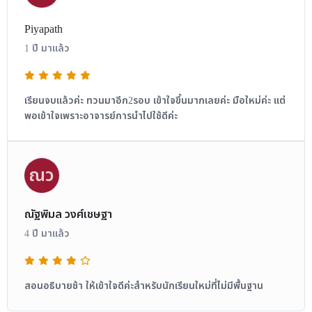
Piyapath
1 ปี มาแล้ว
เรียนจบแล้วค่ะ ทวนมาอีก2รอบ เข้าใจขึ้นมากเลยค่ะ มือใหม่ค่ะ แต่
พอเข้าใจเพราะอาจารย์การนำไปใช้ดีค่ะ
ณว
ณัฐพิมล วงศ์เชษฐา
4 ปี มาแล้ว
สอนอธิบายช้า ให้เข้าใจดีค่ะสำหรับนักเรียนใหม่ที่ไม่มีพื้นฐาน