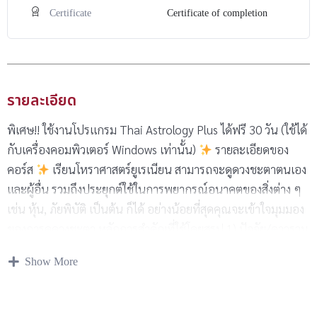
Certificate
Certificate of completion
รายละเอียด
พิเศษ!! ใช้งานโปรแกรม Thai Astrology Plus ได้ฟรี 30 วัน (ใช้ได้
กับเครื่องคอมพิวเตอร์ Windows เท่านั้น)
รายละเอียดของ
คอร์ส
เรียนโหราศาสตร์ยูเรเนียน สามารถจะดูดวงชะตาตนเอง
และผู้อื่น รวมถึงประยุกต์ใช้ในการพยากรณ์อนาคตของสิ่งต่าง ๆ
เช่น หุ้น, ภัยพิบัติ เป็นต้น ก็ได้ อย่างน้อยที่สุดคุณจะเข้าใจมุมมอง
ของการดูดวงชะตา หลักการสำคัญที่ใช้โดยสรุป 1) ปัจจัย/ดาวรวม
ทั้งหมด 22 ปัจจัย (แบ่งประเภทเป็นเจ้าชะตา, ดี, ร้าย, กระตุ้น, ที่
Show More
เหลือ ในแอพจะใช้สีช่วยแยก) 2) มุมสัมพันธ์ 0, 180, 90, 45,
22:30 องศา (ในแอพจะใช้จานหมุน 22:30 องศา) 3) ระยะวังกะ 1
องศา (ในแอพจะแสดงวงกลมช่วยหาให้) 4) ดวงกำเนิด r, จรตาม