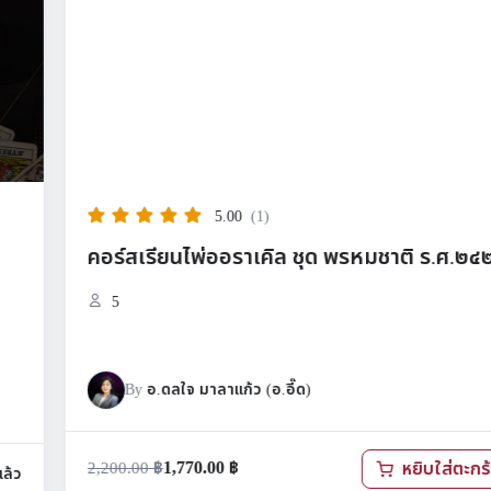
5.00
(1)
คอร์สเรียนไพ่ออราเคิล ชุด พรหมชาติ ร.ศ.๒๔๒
5
By
อ.ดลใจ มาลาแก้ว (อ.อี๊ด)
1,770.00
฿
2,200.00
฿
หยิบใส่ตะกร้า