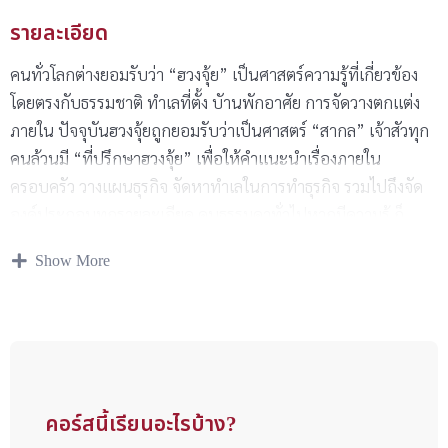
รายละเอียด
คนทั่วโลกต่างยอมรับว่า “ฮวงจุ้ย” เป็นศาสตร์ความรู้ที่เกี่ยวข้อง
โดยตรงกับธรรมชาติ ทำเลที่ตั้ง บัานพักอาศัย การจัดวางตกแต่ง
ภายใน ปัจจุบันฮวงจุ้ยถูกยอมรับว่าเป็นศาสตร์ “สากล” เจ้าสัวทุก
คนล้วนมี “ที่ปรึกษาฮวงจุ้ย” เพื่อให้คำแนะนำเรื่องภายใน
ครอบครัว วางแผนธุรกิจ จัดหาทำเลในการทำธุรกิจ รวมไปถึงจัด
องค์ประกอบทุกรายละเอียด คนธรรมดาทั่วไปหากมีความรู้ ก็
สามารถนำวิชาพื้นฐานฮวงจุ้ย มาช่วยให้ชีวิตมีความราบรื่นขึ้น
Show More
ได้ เราเรียกว่า “ฮวงจุ้ยประจำตัว”
คอร์สนี้เรียนอะไรบ้าง?