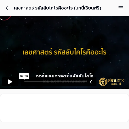
เลขศาสตร์ รหัสลับไคโรคืออะไร (บทนี้เรียนฟรี)