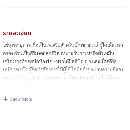
รายละเอียด
ไพ่พุทธานุภาพ ถือเป็นไพ่เสริมสำหรับนักพยากรณ์ ผู้ใดได้ครอบ
ครอง ล้วนเป็นสิริมงคลต่อชีวิต เหมาะกับการนำติดตัวเหมืน
เครื่องรางที่คอยปกป้องรักษาเราให้มีสติปัญญา และเป็นที่ยึด
เหนี่ยวทางใจ ผู้จัดทำต้องการให้ผู้ใช้ ได้นึกถึงคุณงามความดีของ
ครูทางจิตวิญญาณในแง่ของความศรัทธาโดยแท้จริงนั่นก็คือ การ
เรียนรู้และนำคำสอนไปปฏิบัติจริง เมื่อมีปัญหา สามารถดำเนิน
ชีวิตด้วยสติปัญญาและคุณธรรมมากกว่าการศรัทธาแบบอ้อนวอน
Show More
ร้องขอที่คอยพึ่งพิงพลังศรัทธาแต่เพียงอย่างเดียว เพื่อใช้ประกอบ
ในการเปิดรับพลังแห่งธรรมเชื่อมความศรัทธา ปัญญาญาณ เพื่อ
น้อมนำคุณธรรมคุณงามความดี สำหรับนำมาใช้ปรับในชีวิตและ
เป็นแสงสว่างทั้งทางโลกและทางธรรม กระดาษอาร์ตการ์ด หนา