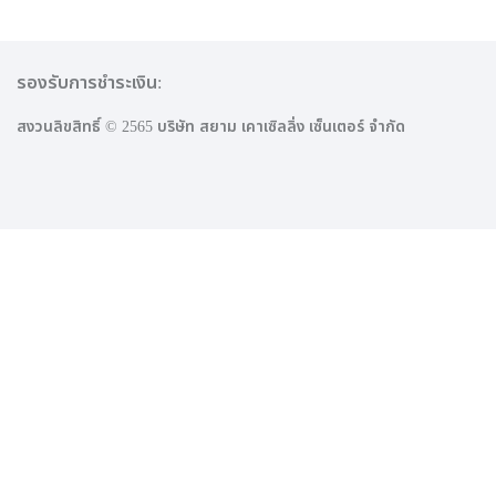
รองรับการชำระเงิน:
สงวนลิขสิทธิ์ © 2565 บริษัท สยาม เคาเซิลลิ่ง เซ็นเตอร์ จำกัด