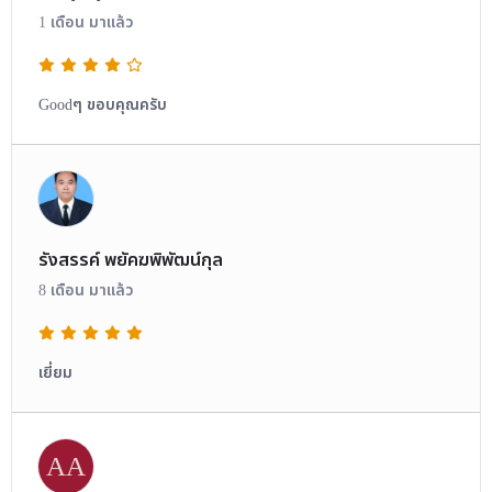
1 เดือน มาแล้ว
Goodๆ ขอบคุณครับ
รังสรรค์ พยัคฆพิพัฒน์กุล
8 เดือน มาแล้ว
เยี่ยม
AA