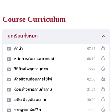
350 แกรม เคลือบด้านกันรอย ตัดขอบมน สิ่งที่คุณจะได้รับ 1.ไพ่
31 ใบ 2.การ์ดแนะนำ1ใบ 3.คู่มือ1เล่ม 4.คอร์สออนไลน์สอนดูไพ่
Course Curriculum
ดูจบทำเป็นอาชีพได้เลย
บทเรียนทั้งหมด
คำนำ
07:35
หลักการในการพยากรณ์
08:10
วิธีล้างไพ่พุทธานุภาพ
15:47
คำอธิฐานก่อนการใช้ไพ่
02:30
ตัวอย่างการถามคำถาม
21:24
อดีต ปัจจุบัน อนาคต
30:20
รากฐานแห่งชีวิต
17:05