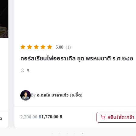
5.00
(1)
คอร์สเรียนไพ่ออราเคิล ชุด พรหมชาติ ร.ศ.๒๔๒
5
By
อ.ดลใจ มาลาแก้ว (อ.อี๊ด)
1,770.00
฿
2,200.00
฿
หยิบใส่ตะกร้า