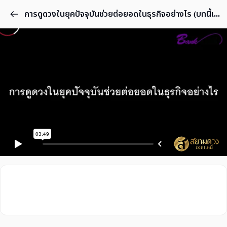
การดูดวงในยุคปัจจุบันช่วยต่อยอดในธุรกิจอย่างไร (บทนี้เรียนฟรี)