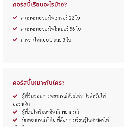
อารมณ์ ตีความความหมายได้อย่างง่ายดาย คอร์สเรียนนี้ อ.กามล
คอร์สนี้เรียนอะไรบ้าง?
แสงวงศ์ จะมาเปิดโลกทัศน์ใหม่ๆ เปิดมุมมองที่แปลกใหม่ให้กับ
คุณ เพื่อการพยากรณ์ที่เฉียบคมและหลากหลายได้มากขึ้น ด้วยไพ่
ความหมายของไพ่เมเจอร์ 22 ใบ
Gay Tarot ที่สามารถทำนายให้ได้กับทุกเพศ และทุกเรื่อง ไม่ว่าจะ
ความหมายของไพ่ไมเนอร์ 56 ใบ
เป็นเรื่อง การงาน, การเงิน, ความรัก หรือสุขภาพ ผ่านหน้าไพ่ที่มี
การวางไพ่แบบ 1 และ 3 ใบ
เอกลักษณ์เฉพาะตัว คุณจะได้ค้นพบคำตอบจากไพ่ที่หลากหลาย
มากขึ้น ที่แตกต่างจากไพ่ชุดอื่นๆ มาร่วมพิสูจน์ความแปลกใหม่
ของไพ่ Gay Tarot นี้ ที่ถ่ายทอดความรู้โดยอาจารย์ที่มากด้วย
ประสบการณ์ อ.กามล แสงวงศ์
คอร์สนี้เหมาะกับใคร?
ผู้ที่ชื่นชอบการพยากรณ์ด้วยไพ่ทาโรต์หรือไพ่
ออราเคิล
ผู้ที่สนใจเริ่มอาชีพนักพยากรณ์
นักพยากรณ์ทั่วไป ที่ต้องการเรียนรู้ในศาสตร์ไพ่