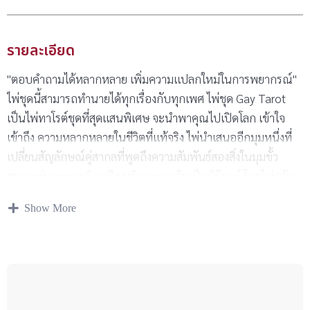
รายละเอียด
"ตอบคำถามได้หลากหลาย เพิ่มความแปลกใหม่ในการพยากรณ์"
ไพ่ชุดนี้สามารถทำนายได้ทุกเรื่องกับทุกเพศ ไพ่ชุด Gay Tarot
เป็นไพ่ทาโรต์ชุดที่สุดแสนพิเศษ จะนำพาคุณไปเปิดโลก เข้าใจ
เข้าถึง ความหลากหลายในชีวิตที่แท้จริง ไพ่นำเสนออีกมุมหนึ่งที่
เปลี่ยนสัญลักษณ์คู่สากลที่พูดถึงความสัมพันธ์สองสิ่งในมุมขั้ว
สมดุลเช่น ชาย หญิง หรือ หยิน หยาง อันเป็นนิรันดร์ โดยไพ่กลับ
นำเสนอในอีกมุมมองผ่านรูปแบบสถานการณ์ ประสบการณ์ ตัว
Show More
ตนของเพศทางเลือก บนภาพและสัญลักษณ์ที่เปิดทางให้สามารถ
เข้าไปค้นในจิตใจและสัมผัสความหลากหลายที่แท้จริงได้โดย
ปราศจากความกลัว ไพ่มีลักษณะในการอ่านภาพแบบกึ่งๆ ไพ่
ออราเคิล มีสัญลักษณ์ และเนื้อหาร่วมสมัย เข้ากับชีวิตโลกปัจจุบัน
ไม่มีสัญลักษณ์โบราณที่ตีความยาก ท่านสามารถรับและสื่อ