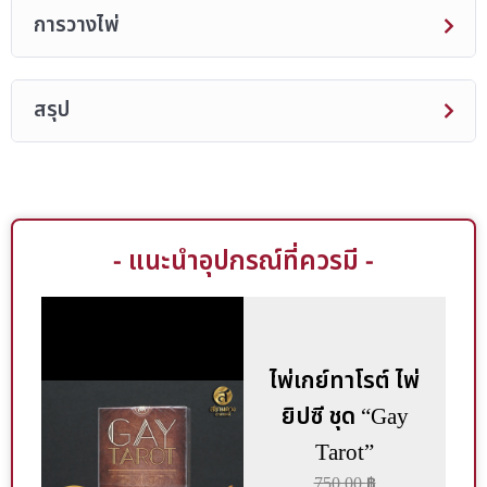
การวางไพ่
สรุป
- แนะนำอุปกรณ์ที่ควรมี -
ไพ่เกย์ทาโรต์ ไพ่
ยิปซี ชุด “Gay
Tarot”
750.00
฿