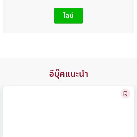
ไลน์
อีบุ๊คแนะนำ