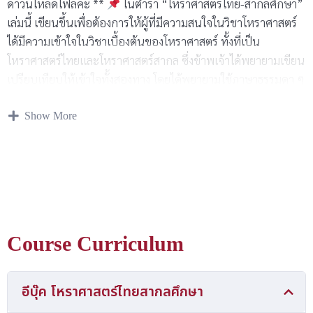
ดาวน์โหลดไฟล์ค่ะ **
ในตำรา “โหราศาสตร์ไทย-สากลศึกษา”
เล่มนี้ เขียนขึ้นเพื่อต้องการให้ผู้ที่มีความสนใจในวิชาโหราศาสตร์
ได้มีความเข้าใจในวิชาเบื้องต้นของโหราศาสตร์ ทั้งที่เป็น
โหราศาสตร์ไทยและโหราศาสตร์สากล ซึ่งข้าพเจ้าได้พยายามเขียน
เปรียบเทียบให้เข้าใจทั้งสองทาง โดยได้พยายามใช้ภาษาธรรมดา ๆ
ให้ง่ายแก่การจดจำและการเข้าใจ นอกจากนี้ ยังได้พยายาม
Show More
วิเคราะห์วิจารณ์คำ.พยากรณ์ที่สอดคล้องกับโลกปัจจุบันไปตาม
ความหมายของดวงดาวของภพ ของเรือน และราศีต่าง ๆจากตำรา
เล่มนี้ หากท่านเกิดความข้องใจหรือไม่เข้าใจตอนใดบทใดในตำรา
ก็ขอให้สอบถามไปยังข้าพเจ้าได้ยินดีจะไขข้อข้องใจของทุกท่าน
ด้วยความปรารถนาดีจากข้าพเจ้า “โหรญาณจักรวาล” บ้านประ
จิตต์มุทิตา 225 สุขุมวิท ซอย 48 พระโขนง กรุงเทพฯ 11
Course Curriculum
อีบุ๊ค โหราศาสตร์ไทยสากลศึกษา