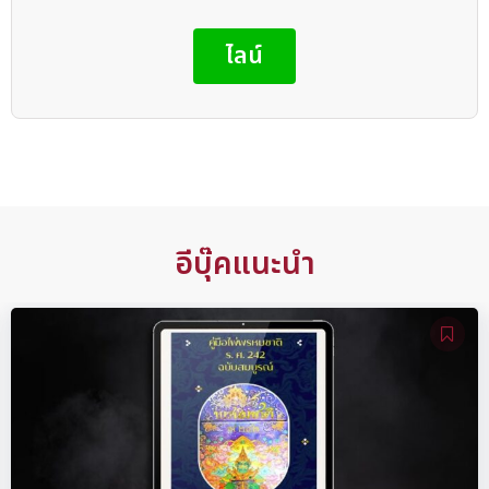
ไลน์
อีบุ๊คแนะนำ