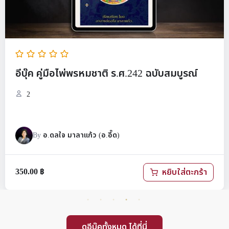
อีบุ๊ค คู่มือไพ่พรหมชาติ ร.ศ.242 ฉบับสมบูรณ์
2
By
อ.ดลใจ มาลาแก้ว (อ.อี๊ด)
350.00
฿
หยิบใส่ตะกร้า
ดูอีบุ๊คทั้งหมด ได้ที่นี่