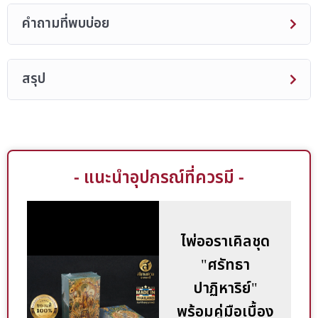
คำถามที่พบบ่อย
สรุป
- แนะนำอุปกรณ์ที่ควรมี -
ไพ่ออราเคิลชุด
"ศรัทธา
ปาฏิหาริย์"
พร้อมคู่มือเบื้อง