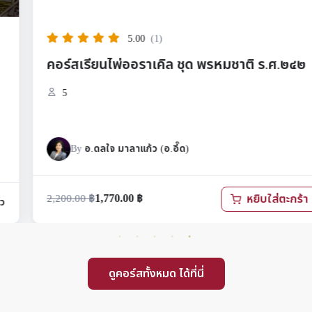
5.00
(1)
คอร์สเรียนไพ่ออราเคิล ชุด พรหมชาติ ร.ศ.๒๔๒
5
By
อ.ดลใจ มาลาแก้ว (อ.อี๊ด)
1,770.00
฿
2,200.00
฿
หยิบใส่ตะกร้า
ดูคอร์สทั้งหมด ได้ที่นี่