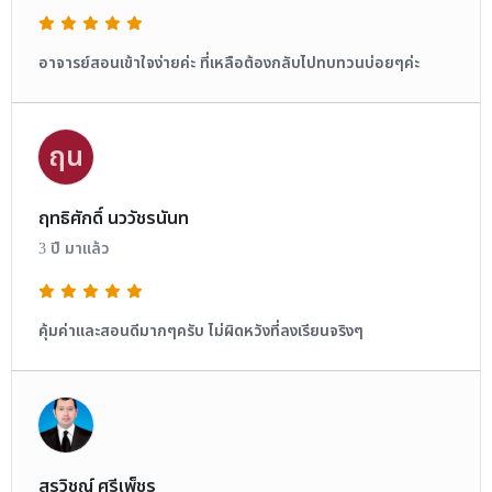
อาจารย์สอนเข้าใจง่ายค่ะ ที่เหลือต้องกลับไปทบทวนบ่อยๆค่ะ
ฤน
ฤทธิศักดิ์ นววัชรนันท
3 ปี มาแล้ว
คุ้มค่าและสอนดีมากๆครับ ไม่ผิดหวังที่ลงเรียนจริงๆ
สุรวิชญ์ ศรีเพ็ชร