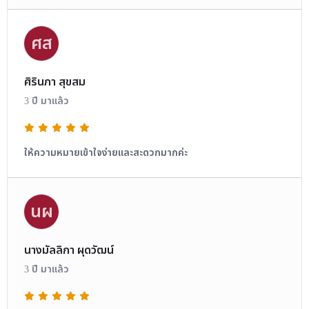
ศส
ศิรินภา สุขสม
3 ปี มาแล้ว
ให้ความหมายเข้าใจง่ายและสะดวกมากค่ะ
นผ
นางมัลลิกา ผุดวัฒน์
3 ปี มาแล้ว