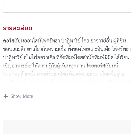
รายละเอียด
คอร์สเรียนออนไลน์ไพ่ศรัทธา ปาฏิหาริย์ โดย อาจารย์อั๋น ผู้ที่ชื่น
ชอบและศึกษาเกี่ยวกับความเชื่อ ทั้งของไทยและอินเดีย ไพ่ศรัทธา
ปาฏิหาริย์ เป็นไพ่ออราเคิล ที่จัดพิมพ์โดยสำนักพิมพ์นิมิต ได้เรียน
เชิญอาจารย์มาให้ความรู้กับผู้เรียนทุกท่าน โดยคอร์สเรียนนี้
ประกอบด้วยเนื้อหาอย่างละเอียด ตั้งแต่ความหมายโดยพื้นฐาน
การตีความในการทำนายในด้าน การงาน การเงิน ความรัก สุขภาพ
ให้ท่านตอบคำถามทุกคำถามได้ด้วยการเปิด แบบสามใบ หรือ
Show More
แบบสิบสอง พร้อมตัวอย่างการทำนายจริงให้ท่านเข้าใจและ
สามารถนำไปฝึกทำนายได้จริง และพิเศษ!! แจกไฟล์รูปภาพหน้า
ไพ่และแนะนำไพ่ที่โดดเด่นสำหรับนำไปทำ Wallpaper