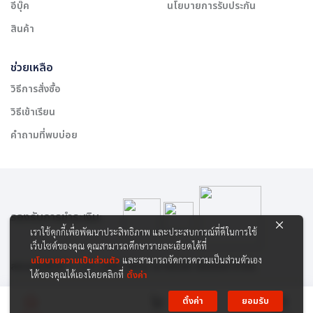
อีบุ๊ค
นโยบายการรับประกัน
สินค้า
ช่วยเหลือ
วิธีการสั่งซื้อ
วิธีเข้าเรียน
คำถามที่พบบ่อย
รองรับการชำระเงิน:
เราใช้คุกกี้เพื่อพัฒนาประสิทธิภาพ และประสบการณ์ที่ดีในการใช้
เว็บไซต์ของคุณ คุณสามารถศึกษารายละเอียดได้ที่
นโยบายความเป็นส่วนตัว
และสามารถจัดการความเป็นส่วนตัวเอง
สงวนลิขสิทธิ์ © 2565 บริษัท สยาม เคาเซิลลิ่ง เซ็นเตอร์ จำกัด
ได้ของคุณได้เองโดยคลิกที่
ตั้งค่า
ตั้งค่า
ยอมรับ