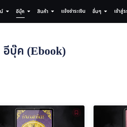
แจ้งชำระเงิน
เข้าสู่
น์
อีบุ๊ค
สินค้า
อื่นๆ
อีบุ๊ค (Ebook)