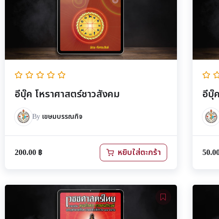
อีบุ๊ค โหราศาสตร์ชาวสังคม
อีบุ
By
เขษมบรรณกิจ
200.00
฿
50.0
หยิบใส่ตะกร้า