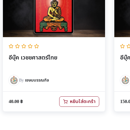
อีบุ๊ค เวชชศาสตร์ไทย
อีบุ
By
เขษมบรรณกิจ
40.00
฿
150.
หยิบใส่ตะกร้า