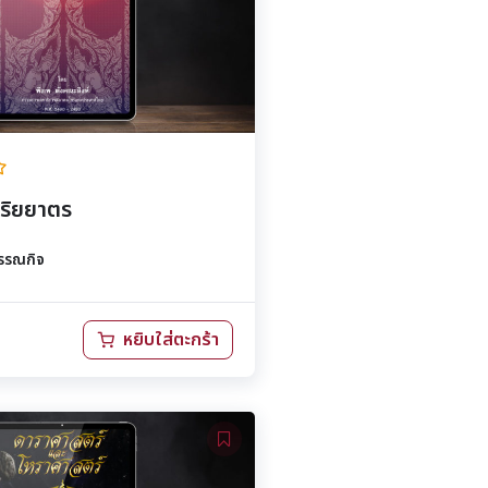
สุริยยาตร
รรณกิจ
หยิบใส่ตะกร้า