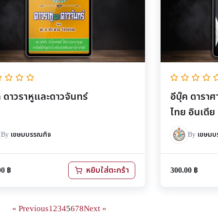
๊ค ดาวราหูและดาวจันทร์
อีบุ๊ค ดาร
ไทย อินเดีย
By
เขษมบรรณกิจ
By
เขษมบ
00
฿
300.00
฿
หยิบใส่ตะกร้า
« Previous
1
2
3
4
5
6
7
8
Next »