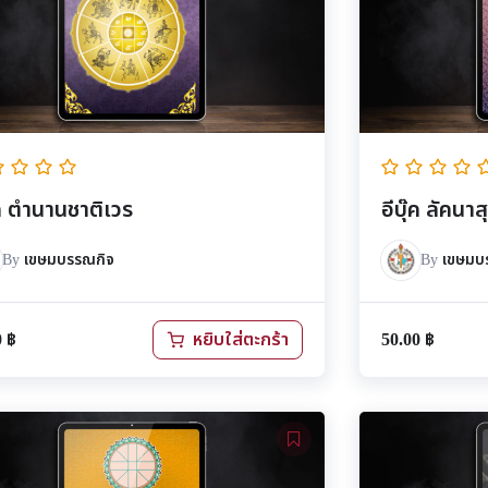
๊ค ตำนานชาติเวร
อีบุ๊ค ลัคนา
By
เขษมบรรณกิจ
By
เขษมบ
0
฿
50.00
฿
หยิบใส่ตะกร้า