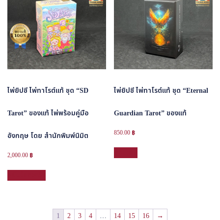
ไพ่ยิปซี ไพ่ทาโรต์แท้ ชุด “SD
ไพ่ยิปซี ไพ่ทาโรต์แท้ ชุด “Eternal
Tarot” ของแท้ ไพ่พร้อมคู่มือ
Guardian Tarot” ของแท้
850.00
฿
อังกฤษ โดย สำนักพิมพ์นิมิต
อ่านเพิ่ม
2,000.00
฿
หยิบใส่ตะกร้า
1
2
3
4
…
14
15
16
→