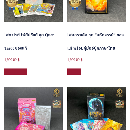
ไพ่ทาโรต์ ไพ่ยิปซีแท้ ชุด Quen
ไพ่ออราเคิล ชุด “มหัศจรรย์” ของ
Tarot ของแท้
แท้ พร้อมคู่มืออีบุ๊คภาษาไทย
1,900.00
฿
1,990.00
฿
หยิบใส่ตะกร้า
อ่านเพิ่ม