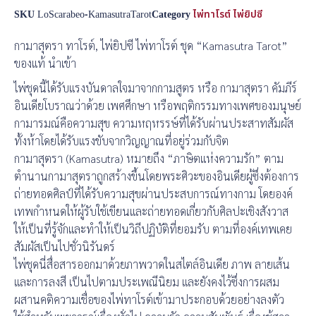
SKU
LoScarabeo-KamasutraTarot
Category
ไพ่ทาโรต์ ไพ่ยิปซี
กามาสุตรา ทาโรต์, ไพ่ยิปซี ไพ่ทาโรต์ ชุด “Kamasutra Tarot”
ของแท้ นำเข้า
ไพ่ชุดนี้ได้รับแรงบันดาลใจมาจากกามสูตร หรือ กามาสุตรา คัมภีร์
อินเดียโบราณว่าด้วย เพศศึกษา หรือพฤติกรรมทางเพศของมนุษย์
กามารมณ์คือความสุข ความหฤหรรษ์ที่ได้รับผ่านประสาทสัมผัส
ทั้งห้าโดยได้รับแรงขับจากวิญญาณที่อยู่ร่วมกับจิต
กามาสุตรา (Kamasutra) หมายถึง “ภาษิตแห่งความรัก” ตาม
ตำนานกามาสุตราถูกสร้างขึ้นโดยพระศิวะของอินเดียผู้ซึ่งต้องการ
ถ่ายทอดศิลป์ที่ได้รับความสุขผ่านประสบการณ์ทางกาม โดยองค์
เทพกำหนดให้ผู้รับใช้เขียนและถ่ายทอดเกี่ยวกับศิลปะเชิงสังวาส
ให้เป็นที่รู้จักและทำให้เป็นวิถีปฏิบัติที่ยอมรับ ตามที่องค์เทพเคย
สัมผัสเป็นไปชั่วนิรันดร์
ไพ่ชุดนี่สื่อสารออกมาด้วยภาพวาดในสไตล์อินเดีย ภาพ ลายเส้น
และการลงสี เป็นไปตามประเพณีนิยม และยังคงไว้ซึ่งการผสม
ผสานคติความเชื่อของไพ่ทาโรต์เข้ามาประกอบด้วยอย่างลงตัว