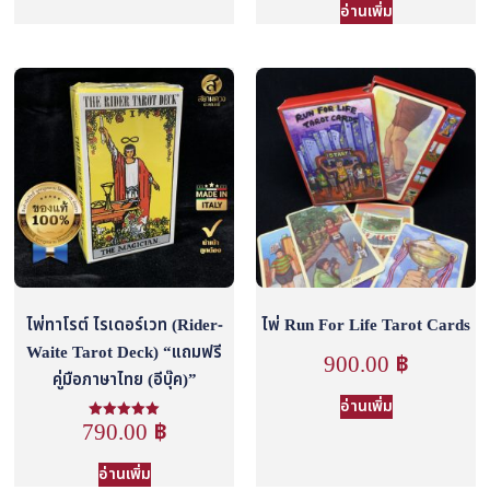
อ่านเพิ่ม
ไพ่ทาโรต์ ไรเดอร์เวท (Rider-
ไพ่ Run For Life Tarot Cards
Waite Tarot Deck) “แถมฟรี
900.00
฿
คู่มือภาษาไทย (อีบุ๊ค)”
อ่านเพิ่ม
790.00
฿
ให้คะแนน
5.00
ตั้งแต่ 1-5
คะแนน
อ่านเพิ่ม