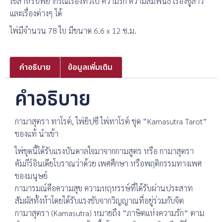
ใช้สำหรับพยากรณ์เรื่องทั่วไป ความรัก ความสัมพันธ์ เรื่องชู้สาว
และเรื่องต่างๆ ได้
ไพ่มีจำนวน 78 ใบ มีขนาด 6.6 x 12 ซ.ม.
คำอธิบาย
ข้อมูลเพิ่มเติม
คำอธิบาย
กามาสุตรา ทาโรต์, ไพ่ยิปซี ไพ่ทาโรต์ ชุด “Kamasutra Tarot”
ของแท้ นำเข้า
ไพ่ชุดนี้ได้รับแรงบันดาลใจมาจากกามสูตร หรือ กามาสุตรา
คัมภีร์อินเดียโบราณว่าด้วย เพศศึกษา หรือพฤติกรรมทางเพศ
ของมนุษย์
กามารมณ์คือความสุข ความหฤหรรษ์ที่ได้รับผ่านประสาท
สัมผัสทั้งห้าโดยได้รับแรงขับจากวิญญาณที่อยู่ร่วมกับจิต
กามาสุตรา (Kamasutra) หมายถึง “ภาษิตแห่งความรัก” ตาม