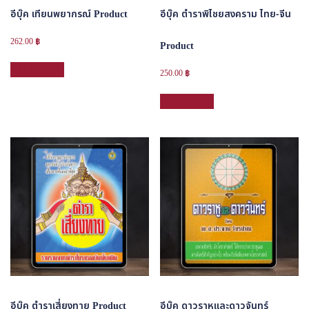
อีบุ๊ค เทียนพยากรณ์ Product
อีบุ๊ค ตำราพิไชยสงคราม ไทย-จีน
262.00
฿
Product
หยิบใส่ตะกร้า
250.00
฿
หยิบใส่ตะกร้า
อีบุ๊ค ตำราเสี่ยงทาย Product
อีบุ๊ค ดาวราหูและดาวจันทร์