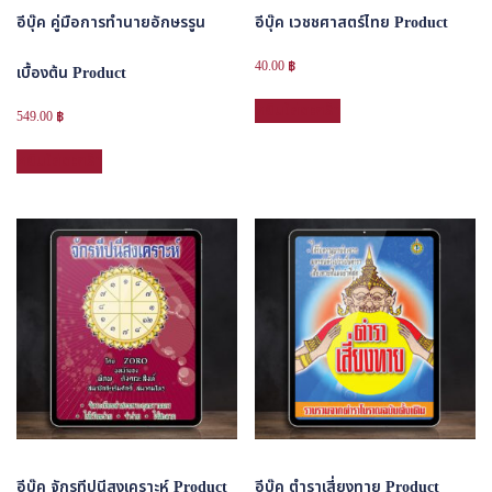
อีบุ๊ค คู่มือการทำนายอักษรรูน
อีบุ๊ค เวชชศาสตร์ไทย Product
40.00
฿
เบื้องต้น Product
หยิบใส่ตะกร้า
549.00
฿
หยิบใส่ตะกร้า
อีบุ๊ค จักรทีปนีสงเคราะห์ Product
อีบุ๊ค ตำราเสี่ยงทาย Product