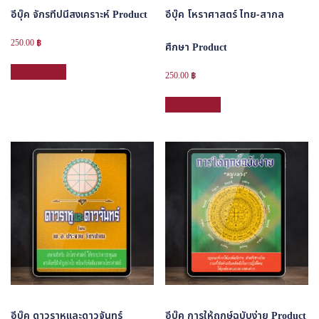
อีบุ๊ค จักรทีปนีสงเคราะห์ Product
อีบุ๊ค โหราศาสตร์ ไทย-สากล
250.00
฿
ศึกษา Product
หยิบใส่ตะกร้า
250.00
฿
หยิบใส่ตะกร้า
อีบุ๊ค ดาวราหูและดาวจันทร์
อีบุ๊ค การให้ฤกษ์ฉบับง่าย Product