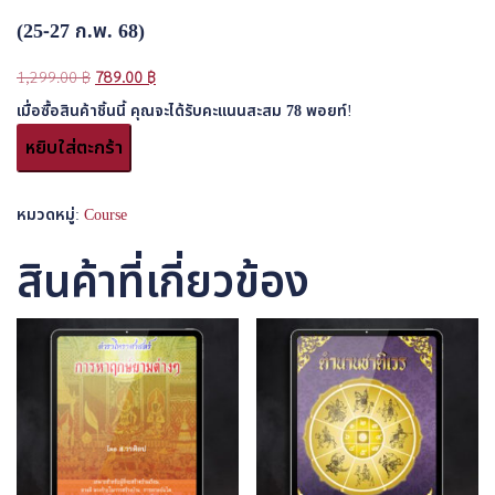
(25-27 ก.พ. 68)
Original
Current
1,299.00
฿
789.00
฿
price
price
เมื่อซื้อสินค้าชิ้นนี้ คุณจะได้รับคะแนนสะสม
78
พอยท์!
was:
is:
จำนวน
หยิบใส่ตะกร้า
1,299.00 ฿.
789.00 ฿.
คอร์ส
เรียน
สด
หมวดหมู่:
Course
ออนไลน์
ปลด
สินค้าที่เกี่ยวข้อง
ล็อก
การ
อ่าน
ไพ่
ทา
โรต์
รุ่น
3
(25-