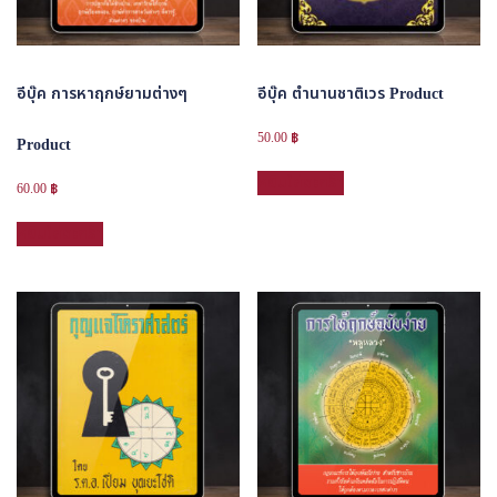
27
ก.พ.
68)
ชิ้น
อีบุ๊ค การหาฤกษ์ยามต่างๆ
อีบุ๊ค ตำนานชาติเวร Product
50.00
฿
Product
หยิบใส่ตะกร้า
60.00
฿
หยิบใส่ตะกร้า