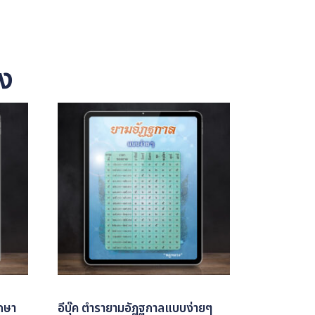
อง
ึกษา
อีบุ๊ค ตำรายามอัฏฐกาลแบบง่ายๆ