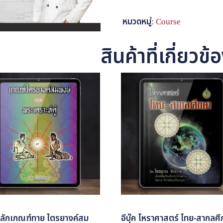
เรียน
หมวดหมู่:
Course
ฮ
วง
สินค้าที่เกี่ยวข้
จุ้ย
ประจำ
ตัว
Product
ชิ้น
ค หลักเกณฑ์ทาย ไตรยางค์สม
อีบุ๊ค โหราศาสตร์ ไทย-สากลศ