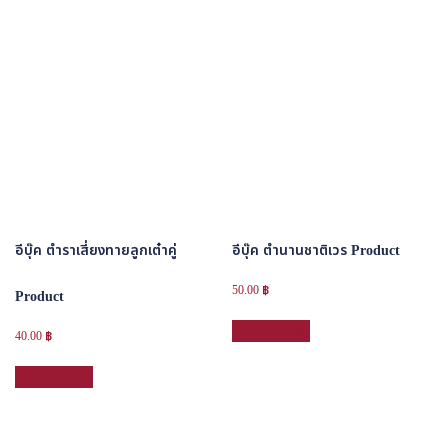
อีบุ๊ค ตำราเสี่ยงทายลูกเต๋าคู่
อีบุ๊ค ตำนานชาติเวร Product
50.00
฿
Product
หยิบใส่ตะกร้า
40.00
฿
หยิบใส่ตะกร้า