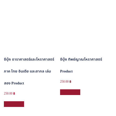
อีบุ๊ค ดาราศาสตร์และโหราศาสตร์
อีบุ๊ค ทิพย์ญาณโหราศาสตร์
ภาค ไทย อินเดีย และสากล เล่ม
Product
250.00
฿
สอง Product
หยิบใส่ตะกร้า
250.00
฿
หยิบใส่ตะกร้า