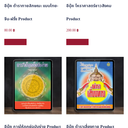
อีบุ๊ค ตำราทายลักษณะ แบบไทย-
อีบุ๊ค โหราศาสตร์ชาวสังคม
จีน-ฝรั่ง Product
Product
80.00
฿
200.00
฿
หยิบใส่ตะกร้า
หยิบใส่ตะกร้า
อีบุ๊ค การให้ฤกษ์ฉบับง่าย Product
อีบุ๊ค ตำราเสี่ยงทาย Product