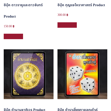
อีบุ๊ค ดาวราหูและดาวจันทร์
อีบุ๊ค กุญแจโหราศาสตร์ Product
300.00
฿
Product
หยิบใส่ตะกร้า
150.00
฿
หยิบใส่ตะกร้า
อีบุ๊ค ตำนานชาติเวร Product
อีบุ๊ค ตำราเสี่ยงทายลูกเต๋าคู่