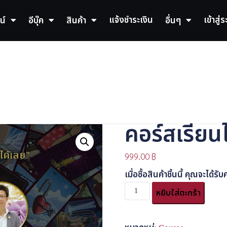
แจ้งชำระเงิน
เข้าสู่
น์
อีบุ๊ค
สินค้า
อื่นๆ
คอร์สเรียนไ
999.00
฿
เมื่อซื้อสินค้าชิ้นนี้ คุณจะได
หยิบใส่ตะกร้า