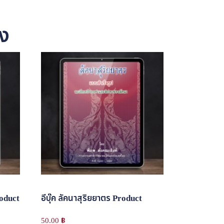
อง
roduct
อีบุ๊ค ลัคนาสุริยยาตร Product
50.00
฿