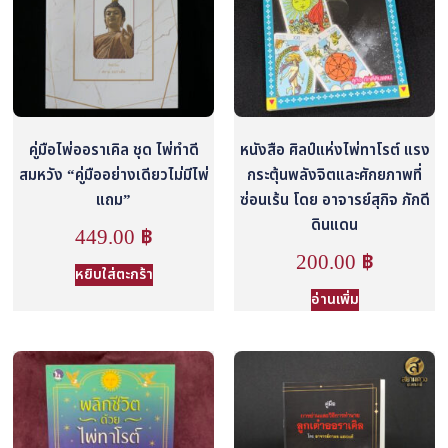
คู่มือไพ่ออราเคิล ชุด ไพ่ทำดี
หนังสือ ศิลป์แห่งไพ่ทาโรต์ แรง
สมหวัง “คู่มืออย่างเดียวไม่มีไพ่
กระตุ้นพลังจิตและศักยภาพที่
แถม”
ซ่อนเร้น โดย อาจารย์สุกิจ ภักดี
ดินแดน
449.00
฿
200.00
฿
หยิบใส่ตะกร้า
อ่านเพิ่ม