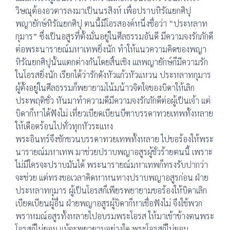
วิษณุต้องอวตารลงมาเป็นนรสิงห์ เพื่อปราบหิรัณยกศิปุ
พญายักษ์หิรัณยกศิปุ ตนนี้มีโอรสองค์หนึ่งชื่อว่า “ประหลาท
กุมาร” ซึ่งเป็นอสูรที่ตั้งมั่นอยู่ในศีลธรรมอันดี มีความจงรักภักดี
ต่อพระนารายณ์มหาเทพยิ่งนัก ทำให้แนวความคิดของพญา
หิรัณยกศิปุนั้นแตกต่างกันโดยสิ้นเชิง แลพญายักษ์ก็มีความรัก
ในโอรสยิ่งนัก เรียกได้ว่ารักดังหัวแก้วหัวแหวน ประหลาทกุมาร
ผู้ตั้งอยู่ในศีลธรรมก็พยายามโน้มน้าวจิตใจของบิดาให้เลิก
ประพฤติชั่ว หันมาทำความดีมีความจงรักภักดีต่อผู้เป็นเจ้า แต่
บิดาก็หาได้ฟังไม่ เที่ยวเบียดเบียนบีฑาบรรดาทวยเทพทั้งหลาย
ให้เดือดร้อนไปทั่วทุกหัวระแหง
พระอินทร์จึงชักชวนบรรดาทวยเทพทั้งหลาย ไปขอร้องให้พระ
นารายณ์มหาเทพ มาช่วยปราบพญาอสูรผู้ชั่วร้ายตนนี้ เพราะ
ไม่มีใครจะปราบมันได้ พระนารายณ์มหาเทพก็ทรงรับปากว่า
จะช่วย แต่ทรงขอเวลาคิดหาหนทางปราบพญาอสูรก่อน ฝ่าย
ประหลาทกุมาร ผู้เป็นโอรสก็เพียรพยายามขอร้องให้บิดาเลิก
เบียดเบียนผู้อื่น ฝ่ายพญาอสูรผู้บิดาก็หาเชื่อฟังไม่ จึงใช้พวก
พราหมณ์อสูรทั้งหลายไปอบรมพระโอรส ให้มาเข้าข้างตนพระ
โอรสก็ไม่ยอม แม้จะพยายามอย่างใด พระโอรสก็ไม่ยอม