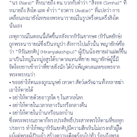
“นร (Nara)” ที่หมายถึง คน บวกกับคำว่า “สิงหะ (Simha)” ที่
หมายถึง สิงโต และ คำว่า “อวตาร (Avatar)” ที่แปลว่า การ
เคลื่อนลงมายังโลกของพระนารายณ์ในรูปครึ่งคนครึ่งสิงโต
นั่นเอง
เหตุการณ์ในตอนนี้เกิดขึ้นหลังจากหิรัณยากษะ (หิรันตยักษ์)
ถูกพระนารายณ์ซึ่งเป็นหมูป่า สังหารไปแล้วนั้น พญายักษ์ชื่อ
ว่า “หิรัณยกศิปุ (Hiranyakashipu)” ผู้เป็นน้องชายฝาแฝดก็ขึ้น
มาเป็นใหญ่ในหมู่อสูรใต้บาดาลแทนพี่ชาย พญายักษ์ผู้นี้มี
จิตใจหยาบช้ากว่าพี่ชายยิ่งนัก ได้บำเพ็ญตบะและขอพรจาก
พระพรหมว่า
• ขออย่าให้ตนเองถูกมนุษย์ เทวดา สัตว์เดรัจฉานทั้งหลายฆ่า
เอาให้ตายได้
• อย่าให้ตายด้วยอาวุธใด ๆ ในสากลโลก
• อย่าให้ตายในเวลากลางวันหรือกลางคืน
• อย่าให้ตายในบ้านหรือนอกบ้าน
ซึ่งพระพรหมธาดาก็ทรงประสิทธิ์ประสาทพรให้ตามที่ขอทุก
ประการ ทำให้พญาหิรัณยกศิปุมีความฮึกเหิมไม่เกรงกลัวผู้ใด
แม้แต่พระผู้เป็นเจ้า สร้างความเดือดร้อนไปทั่ว ร้อนถึงพระ