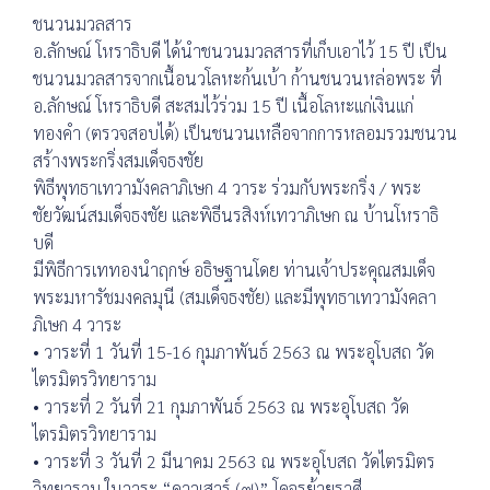
ชนวนมวลสาร
อ.ลักษณ์ โหราธิบดี ได้นำชนวนมวลสารที่เก็บเอาไว้ 15 ปี เป็น
ชนวนมวลสารจากเนื้อนวโลหะก้นเบ้า ก้านชนวนหล่อพระ ที่
อ.ลักษณ์ โหราธิบดี สะสมไว้ร่วม 15 ปี เนื้อโลหะแก่เงินแก่
ทองคำ (ตรวจสอบได้) เป็นชนวนเหลือจากการหลอมรวมชนวน
สร้างพระกริ่งสมเด็จธงชัย
พิธีพุทธาเทวามังคลาภิเษก 4 วาระ ร่วมกับพระกริ่ง / พระ
ชัยวัฒน์สมเด็จธงชัย และพิธีนรสิงห์เทวาภิเษก ณ บ้านโหราธิ
บดี
มีพิธีการเททองนำฤกษ์ อธิษฐานโดย ท่านเจ้าประคุณสมเด็จ
พระมหารัชมงคลมุนี (สมเด็จธงชัย) และมีพุทธาเทวามังคลา
ภิเษก 4 วาระ
• วาระที่ 1 วันที่ 15-16 กุมภาพันธ์ 2563 ณ พระอุโบสถ วัด
ไตรมิตรวิทยาราม
• วาระที่ 2 วันที่ 21 กุมภาพันธ์ 2563 ณ พระอุโบสถ วัด
ไตรมิตรวิทยาราม
• วาระที่ 3 วันที่ 2 มีนาคม 2563 ณ พระอุโบสถ วัดไตรมิตร
วิทยาราม ในวาระ “ดาวเสาร์ (๗)” โคจรย้ายราศี