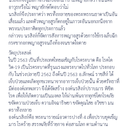
อาวุธหรือไม่ พญายักษ์ก็ตอบว่าไม่
นรสิงห์จึงประกาศว่า พรทั้งหลายของพระพรหมธาดาเป็นอัน
เสื่อมแล้ว และตัวพญาอสูรก็ตกอยู่ในภาวะอันนอกเหนือจาก
พรหมประกาศิตทุกประการแล้ว
กล่าวจบ นรสิงห์ก็จัดการสังหารพญาอสูรด้วยการใช้กรงเล็บฉีก
กระชากอกพญาอสูรจนถึงท้องจนขาดใจตาย
วัตถุประสงค์
ในปี 2563 เป็นที่ประเทศไทยเผชิญกับโรคระบาด คือ โรคโค
วิด-19 เป็นโรคระบาดที่รุนแรงและระบาดไปทั่วโลก ประกอบ
กับ ในช่วงปลายปี 2562 ถึงต้นปี 2563 อ.ลักษณ์ ราชสีห์ ได้
เจ็บป่วยและเกิดทุกขเวทนาจากอาการเจ็บป่วยนั้น ด้วยศรัทธาที่
มีต่อองค์เทพเทวา จึงได้จัดสร้าง องค์นรสิงห์ปราบมาร พิชิต
โรค เพื่อให้เกิดความเป็นมงคล ให้ผ่านพ้นจากทุกข์โศกโรคภัย
ขจัดความป่วยเจ็บ ความอิจฉาริษยา ขจัดคุณไสย อวิชชา มน
ตราทั้งหลาย
องค์นรสิงห์คือ พระนารายณ์อวตารปางที่ 4 เพื่อปราบยุคเข็ญ
มาร โรคร้าย สรรพภัยที่ร้ายกาจ ต่อสามโลก ตามตำนาน