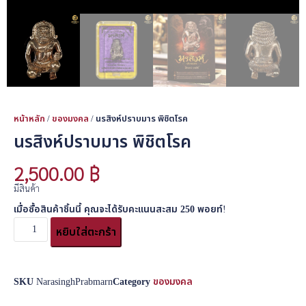
หน้าหลัก
/
ของมงคล
/ นรสิงห์ปราบมาร พิชิตโรค
นรสิงห์ปราบมาร พิชิตโรค
2,500.00
฿
มีสินค้า
เมื่อซื้อสินค้าชิ้นนี้ คุณจะได้รับคะแนนสะสม
250
พอยท์!
หยิบใส่ตะกร้า
SKU
NarasinghPrabmarn
Category
ของมงคล