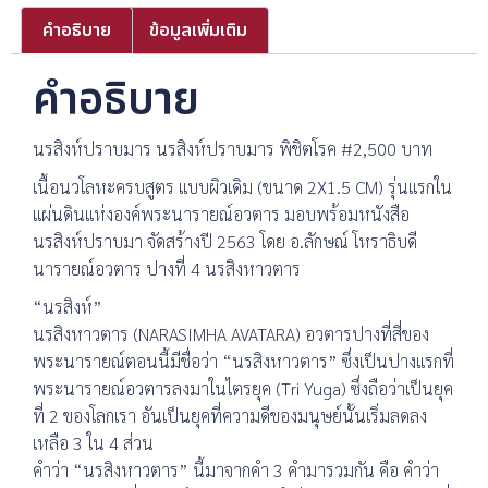
คำอธิบาย
ข้อมูลเพิ่มเติม
คำอธิบาย
นรสิงห์ปราบมาร นรสิงห์ปราบมาร พิชิตโรค #2,500 บาท
เนื้อนวโลหะครบสูตร แบบผิวเดิม (ขนาด 2X1.5 CM) รุ่นแรกใน
แผ่นดินแห่งองค์พระนารายณ์อวตาร มอบพร้อมหนังสือ
นรสิงห์ปราบมา จัดสร้างปี 2563 โดย อ.ลักษณ์ โหราธิบดี
นารายณ์อวตาร ปางที่ 4 นรสิงหาวตาร
“นรสิงห์”
นรสิงหาวตาร (NARASIMHA AVATARA) อวตารปางที่สี่ของ
พระนารายณ์ตอนนี้มีชื่อว่า “นรสิงหาวตาร” ซึ่งเป็นปางแรกที่
พระนารายณ์อวตารลงมาในไตรยุค (Tri Yuga) ซึ่งถือว่าเป็นยุค
ที่ 2 ของโลกเรา อันเป็นยุคที่ความดีของมนุษย์นั้นเริ่มลดลง
เหลือ 3 ใน 4 ส่วน
คำว่า “นรสิงหาวตาร” นี้มาจากคำ 3 คำมารวมกัน คือ คำว่า