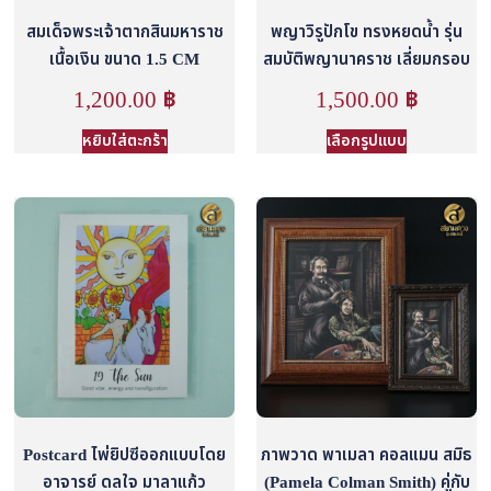
สมเด็จพระเจ้าตากสินมหาราช
พญาวิรูปักโข ทรงหยดน้ำ รุ่น
เนื้อเงิน ขนาด 1.5 CM
สมบัติพญานาคราช เลี่ยมกรอบ
1,200.00
฿
1,500.00
฿
หยิบใส่ตะกร้า
เลือกรูปแบบ
Postcard ไพ่ยิปซีออกแบบโดย
ภาพวาด พาเมลา คอลแมน สมิธ
อาจารย์ ดลใจ มาลาแก้ว
(Pamela Colman Smith) คู่กับ