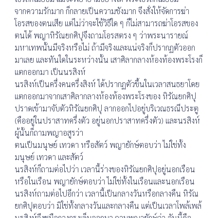
จากความรักมาก ก็กลายเป็นความชังมาก จึงสั่งให้จัดการฆ่า
โอรสของตนเสีย แต่ไม่ว่าจะใช้วิธีใด ๆ ก็ไม่สามารถฆ่าโอรสของ
ตนได้ พญาหิรัณยกศิปุจึงถามโอรสตรง ๆ ว่าพระนารายณ์
มหาเทพนั้นมีจริงหรือไม่ ถ้ามีจริงและแน่จริงก็ปรากฏตัวออก
มาเลย และทันใดในระหว่างนั้น เสาศิลากลางห้องท้องพระโรงก็
แตกออกมา เป็นนรสิงห์
นรสิงห์เป็นครึ่งคนครึ่งสิงห์ ได้ปรากฏตัวขึ้นในเวลาสนธยาโดย
แตกออกมาจากเสาศิลากลางห้องท้องพระโรงของ หิรัณยกศิปุ
ปราดเข้ามาจับตัวหิรัณยกศิปุ ลากออกไปอยู่บริเวณธรณีประตู
(คืออยู่ในปราสาทครึ่งตัว อยู่นอกปราสาทครึ่งตัว) และนรสิงห์
ผู้นั้นก็ถามพญาอสูรว่า
ตนเป็นมนุษย์ เทวดา หรือสัตว์ พญายักษ์ตอบว่า ไม่ใช่ทั้ง
มนุษย์ เทวดา และสัตว์
นรสิงห์ก็ถามต่อไปว่า เวลานี้ร่างของหิรัณยกศิปุอยู่นอกเรือน
หรือในเรือน พญายักษ์ตอบว่า ไม่ใช่ทั้งในเรือนและนอกเรือน
นรสิงห์ถามต่อไปอีกว่า เวลานี้เป็นกลางวันหรือกลางคืน หิรัณ
ยกศิปุตอบว่า มิใช่ทั้งกลางวันและกลางคืน แต่เป็นเวลาโพล้เพล้
นรสิงห์จึงชูมือกางกรงเล็บออกมา ถามพญายักษ์ว่า อันนี้คือ