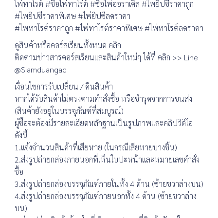
ไพ่ทาโรต์ #ซื้อไพ่ทาโร่ต์ #ซื้อไพ่ออราเคิล #ไพ่ยิปซีราคาถูก
#ไพ่ยิปซีราคาพิเศษ #ไพ่ยิปซีลดราคา
#ไพ่ทาโรต์ราคาถูก #ไพ่ทาโรต์ราคาพิเศษ #ไพ่ทาโรต์ลดราคา
ดูสินค้าหรือคอร์สเรียนทั้งหมด คลิก
ติดตามข่าวสารคอร์สเรียนและสินค้าใหม่ๆ ได้ที่ คลิก >> Line
@Siamduangac
เงื่อนไขการรับเปลี่ยน / คืนสินค้า
หากได้รับสินค้าไม่ตรงตามคำสั่งซื้อ หรือชำรุดจากการขนส่ง
(สินค้ายังอยู่ในบรรจุภัณฑ์ที่สมบูรณ์)
ผู้ซื้อจะต้องมีรายละเอียดหลักฐานเป็นรูปภาพและคลิปวิดิโอ
ดังนี้
1.แจ้งจำนวนสินค้าที่เสียหาย (ในกรณีเสียหายบางชิ้น)
2.ส่งรูปถ่ายกล่องภายนอกที่เห็นใบปะหน้าและหมายเลขคำสั่ง
ซื้อ
3.ส่งรูปถ่ายกล่องบรรจุภัณฑ์ภายในทั้ง 4 ด้าน (ซ้ายขวาล่างบน)
4.ส่งรูปถ่ายกล่องบรรจุภัณฑ์ภายนอกทั้ง 4 ด้าน (ซ้ายขวาล่าง
บน)