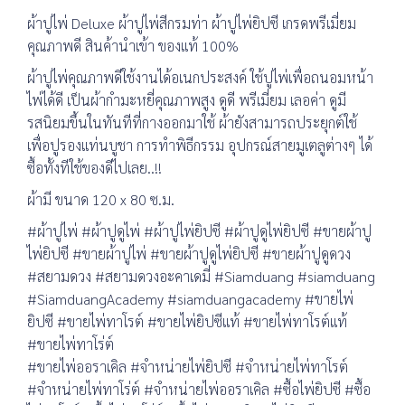
ผ้าปูไพ่ Deluxe ผ้าปูไพ่สีกรมท่า ผ้าปูไพ่ยิปซี เกรดพรีเมี่ยม
คุณภาพดี สินค้านำเข้า ของแท้ 100%
ผ้าปูไพ่คุณภาพดีใช้งานได้อเนกประสงค์ ใช้ปูไพ่เพื่อถนอมหน้า
ไพ่ได้ดี เป็นผ้ากำมะหยี่คุณภาพสูง ดูดี พรีเมี่ยม เลอค่า ดูมี
รสนิยมขึ้นในทันทีที่กางออกมาใช้ ผ้ายังสามารถประยุกต์ใช้
เพื่อปูรองแท่นบูชา การทำพิธีกรรม อุปกรณ์สายมูเตลูต่างๆ ได้
ซื้อทั้งทีใช้ของดีไปเลย..!!
ผ้ามี ขนาด 120 x 80 ซ.ม.
#ผ้าปูไพ่ #ผ้าปูดูไพ่ #ผ้าปูไพ่ยิปซี #ผ้าปูดูไพ่ยิปซี #ขายผ้าปู
ไพ่ยิปซี #ขายผ้าปูไพ่ #ขายผ้าปูดูไพ่ยิปซี #ขายผ้าปูดูดวง
#สยามดวง #สยามดวงอะคาเดมี่ #Siamduang #siamduang
#SiamduangAcademy #siamduangacademy #ขายไพ่
ยิปซี #ขายไพ่ทาโรต์ #ขายไพ่ยิปซีแท้ #ขายไพ่ทาโรต์แท้
#ขายไพ่ทาโร่ต์
#ขายไพ่ออราเคิล #จำหน่ายไพ่ยิปซี #จำหน่ายไพ่ทาโรต์
#จำหน่ายไพ่ทาโร่ต์ #จำหน่ายไพ่ออราเคิล #ซื้อไพ่ยิปซี #ซื้อ