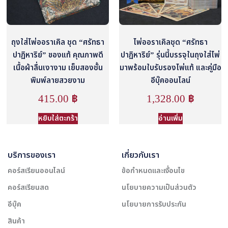
ถุงใส่ไพ่ออราเคิล ชุด “ศรัทธา
ไพ่ออราเคิลชุด “ศรัทธา
ปาฏิหาริย์” ของแท้ คุณภาพดี
ปาฏิหาริย์” รุ่นนี้บรรจุในถุงใส่ไพ่
เนื้อผ้าลื่นเงางาม เย็บสองชั้น
มาพร้อมใบรับรองไพ่แท้ และคู่มือ
พิมพ์ลายสวยงาม
อีบุ๊คออนไลน์
415.00
฿
1,328.00
฿
หยิบใส่ตะกร้า
อ่านเพิ่ม
บริการของเรา
เกี่ยวกับเรา
คอร์สเรียนออนไลน์
ข้อกำหนดและเงื่อนไข
คอร์สเรียนสด
นโยบายความเป็นส่วนตัว
อีบุ๊ค
นโยบายการรับประกัน
สินค้า