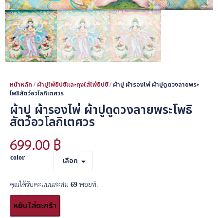
หน้าหลัก
/
ผ้าปูไพ่ยิปซีและถุงใส่ไพ่ยิปซี
/ ผ้าปู ผ้ารองไพ่ ผ้าปูดูดวงลายพระ
โพธิสัตว์อวโลกิเตศวร
ผ้าปู ผ้ารองไพ่ ผ้าปูดูดวงลายพระโพธิ
สัตว์อวโลกิเตศวร
699.00
฿
color
เลือก
คุณได้รับคะแนนสะสม
69
พอยท์.
หยิบใส่ตะกร้า