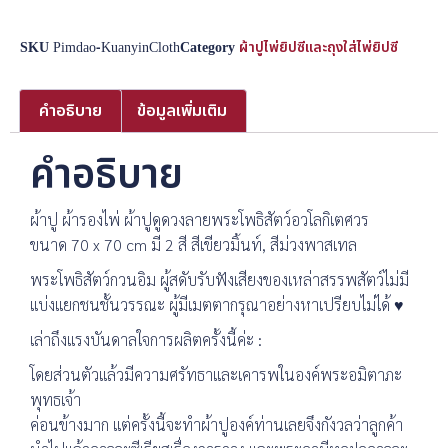
SKU
Pimdao-KuanyinCloth
Category
ผ้าปูไพ่ยิปซีและถุงใส่ไพ่ยิปซี
คำอธิบาย
ข้อมูลเพิ่มเติม
คำอธิบาย
ผ้าปู ผ้ารองไพ่ ผ้าปูดูดวงลายพระโพธิสัตว์อวโลกิเตศวร
ขนาด 70 x 70 cm มี 2 สี สีเขียวมิ้นท์, สีม่วงพาสเทล
พระโพธิสัตว์กวนอิม ผู้สดับรับฟังเสียงของเหล่าสรรพสัตว์ไม่มี
แบ่งแยกชนชั้นวรรณะ ผู้มีเมตตากรุณาอย่างหาเปรียบไม่ได้ ♥
เล่าถึงแรงบันดาลใจการผลิตครั้งนี้ค่ะ :
โดยส่วนตัวแล้วมีความศรัทธาและเคารพในองค์พระอมิตาภะ
พุทธเจ้า
ค่อนข้างมาก แต่ครั้งนี้จะทำผ้าปูองค์ท่านเลยจึงกังวลว่าลูกค้า