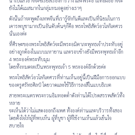
นำไปแล้วอาจจะซีเรียสเรื่องการวาง และพระอามีทอฝออาจจะ
ยังไม่ได้แมสมากในกลุ่มหมอดูอย่างเราๆ
ดังนั้นถ้าจะพูดถึงเทพจีนที่เรารู้จักกันดีและเป็นที่นิยมในการ
เคารพบูชามากเป็นอันดับต้นๆก็คือ พระโพธิสัตว์อวโลกิเตศวร
นั่นเองค่ะ
ที่ศีรษะของพระโพธิสัตว์จะมีพระอมิตาภะพุทธเจ้าประทับอยู่
อย่างถูกต้องในแบบมหายาน และรอบข้างยังมีพระพุทธเจ้าอีก
4 พระองค์พระทับมุม
โดยทั้งหมดจะเป็นพระพุทธเจ้า 5 พระองค์อีกด้วยค่ะ
พระโพธิสัตว์อวโลกิเตศวรที่ท่านเห็นอยู่นี้เป็นฝีมือการออกแบบ
ของครูศรัทธศิลป์ โดยวาดและใช้วิธีการลงสีในแบบธิเบต
สายพระเนตรพระกวนอิมทอดต่ำดังท่านได้โปรดสรรพสัตว์ทั้ง
หลาย
จะเห็นได้ว่าไม่แสดงออกถึงเพศ ทั้งองค์ท่านและบริวารทั้งสอง
โดยตั้งใจให้ผู้ที่พบเห็น ผู้ที่บูชา ผู้ที่ใช้งานเห็นแล้วเย็นใจ
สบายใจ