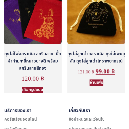
ถุงใส่ไพ่ออราเคิล สกรีนลาย เนื้อ
ถุงใส่ลูกเต๋าออราเคิล ถุงใส่เพนดู
ผ้ากำมะหยี่หนาอย่างดี พร้อม
ลัม ถุงใส่ลูกเต๋าโหราพยากรณ์
สกรีนลายสีทอง
99.00
฿
121.00
฿
120.00
฿
อ่านเพิ่ม
เลือกรูปแบบ
บริการของเรา
เกี่ยวกับเรา
คอร์สเรียนออนไลน์
ข้อกำหนดและเงื่อนไข
คอร์สเรียนสด
นโยบายความเป็นส่วนตัว